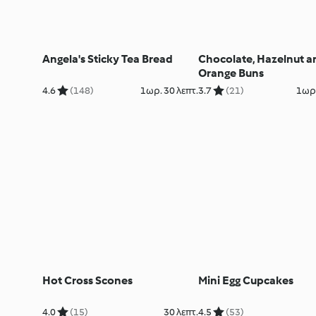
Angela's Sticky Tea Bread
Chocolate, Hazelnut a
Orange Buns
4.6
(148)
1ωρ. 30 λεπτ.
3.7
(21)
1ωρ.
Hot Cross Scones
Mini Egg Cupcakes
4.0
(15)
30 λεπτ.
4.5
(53)