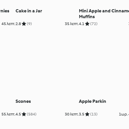
nies
Cake in a Jar
Mini Apple and Cinna
Muffins
45 λεπτ.
2.8
(9)
35 λεπτ.
4.1
(72)
Scones
Apple Parkin
55 λεπτ.
4.5
(584)
30 λεπτ.
3.5
(13)
1ωρ. 