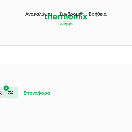
ου Thermomix®
Ανακαλύψτε
Συνδρομή
Βοήθεια
3
ς
Επαναφορά