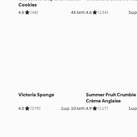
Cookies
4.5
(48)
45 λεπτ.
4.6
(134)
2ωρ.
Victoria Sponge
Summer Fruit Crumble
Crème Anglaise
4.0
(279)
1ωρ. 10 λεπτ.
4.9
(117)
1ωρ.