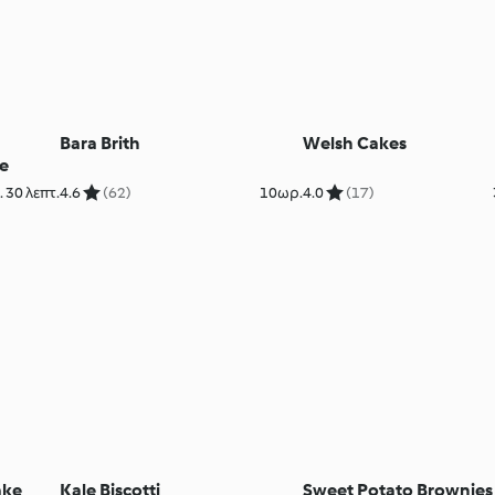
Bara Brith
Welsh Cakes
le
 30 λεπτ.
4.6
(62)
10ωρ.
4.0
(17)
ake
Kale Biscotti
Sweet Potato Brownies