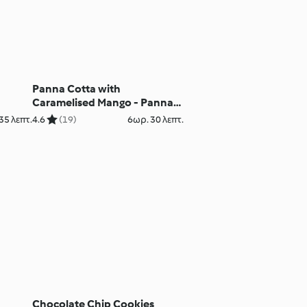
Panna Cotta with
Caramelised Mango - Panna
cotta con mango caramellato
35 λεπτ.
4.6
(19)
6ωρ. 30 λεπτ.
Chocolate Chip Cookies