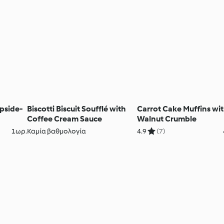
pside-
Biscotti Biscuit Soufflé with
Carrot Cake Muffins wi
Coffee Cream Sauce
Walnut Crumble
1ωρ.
Καμία βαθμολογία
4.9
(7)