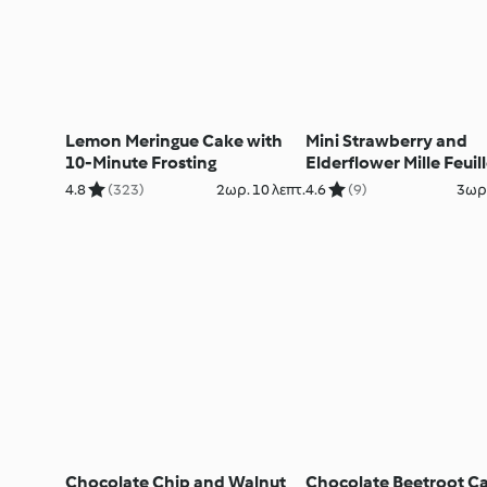
Lemon Meringue Cake with
Mini Strawberry and
10-Minute Frosting
Elderflower Mille Feuil
4.8
(323)
2ωρ. 10 λεπτ.
4.6
(9)
3ωρ.
Chocolate Chip and Walnut
Chocolate Beetroot C