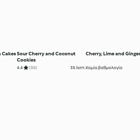
a Cakes
Sour Cherry and Coconut
Cherry, Lime and Ginge
Cookies
4.4
(35)
35 λεπτ.
Καμία βαθμολογία