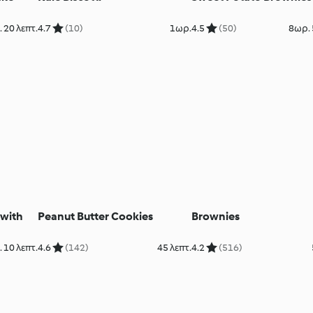
 20 λεπτ.
4.7
(10)
1ωρ.
4.5
(50)
8ωρ. 
 with
Peanut Butter Cookies
Brownies
 10 λεπτ.
4.6
(142)
45 λεπτ.
4.2
(516)