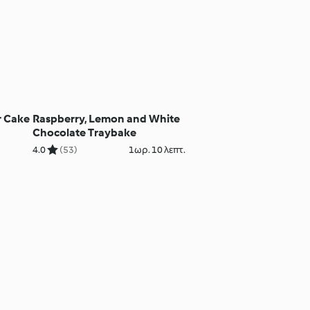
r Cake
Raspberry, Lemon and White
Chocolate Traybake
4.0
(53)
1ωρ. 10 λεπτ.