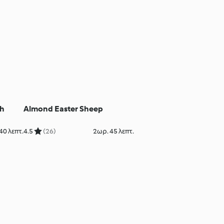
th
Almond Easter Sheep
40 λεπτ.
4.5
(26)
2ωρ. 45 λεπτ.