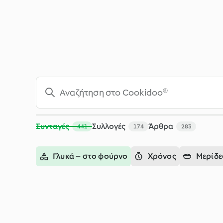
Αναζήτηση - Cookidoo® – η επίσημη πλατφόρμα συνταγών τ
Συνταγές
Συλλογές
Άρθρα
441
174
283
Γλυκά – στο φούρνο
Χρόνος
Μερίδε