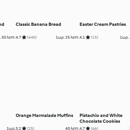
nd
Classic Banana Bread
Easter Cream Pastries
 30 λεπτ.
4.7
(640)
1ωρ. 25 λεπτ.
4.1
(15)
1ωρ. 
Orange Marmalade Muffins
Pistachio and White
Chocolate Cookies
1ωρ.
3.2
(25)
40 λεπτ.
4.7
(66)