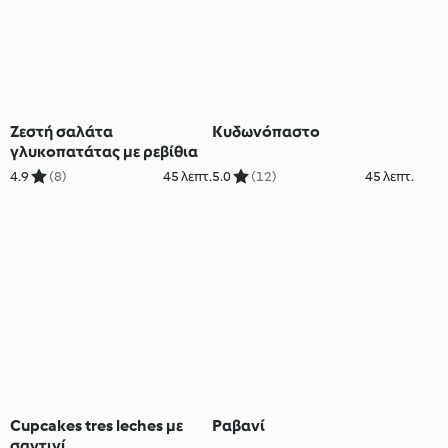
Ζεστή σαλάτα
Κυδωνόπαστο
γλυκοπατάτας με ρεβίθια
4.9
(8)
45 λεπτ.
5.0
(12)
45 λεπτ.
Cupcakes tres leches με
Ραβανί
σαντιγί