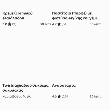
Κρεμέ (cremeux)
Παστίτσια (παρφέ) με
ελαιόλαδου
φιστίκια Αιγίνης και γέμιση
σοκολάτας
3.0
(2)
30 λεπτ.
4.7
(3)
30 λεπτ.
Twists αχλαδιού σε κρέμα
Αναρόταρτα
σοκολάτας
Καμία βαθμολογία
4.6
(13)
30 λεπτ.