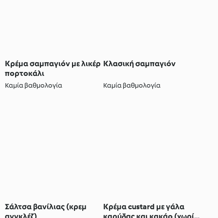
Κρέμα σαμπαγιόν με λικέρ
Κλασική σαμπαγιόν
πορτοκάλι
Καμία βαθμολογία
Καμία βαθμολογία
Σάλτσα βανίλιας (κρεμ
Κρέμα custard με γάλα
ανγκλέζ)
καρύδας και κακάο (χωρίς