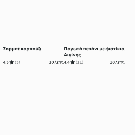
Σορμπέ καρπούζι
Παγωτό πεπόνι με φιστίκια
Αιγίνης
4.3
(3)
10 λεπτ.
4.4
(11)
10 λεπτ.