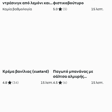
ντρέσινγκ από λεμόνι και
φιστικοβούτυρο
μέλι
Καμία βαθμολογία
5.0
(3)
15 λεπτ.
Κρέμα βανίλιας (custard)
Παγωτό μπανάνας με
σάλτσα αλμυρής
καραμέλας
4.8
(34)
15 λεπτ.
4.5
(6)
15 λεπτ.