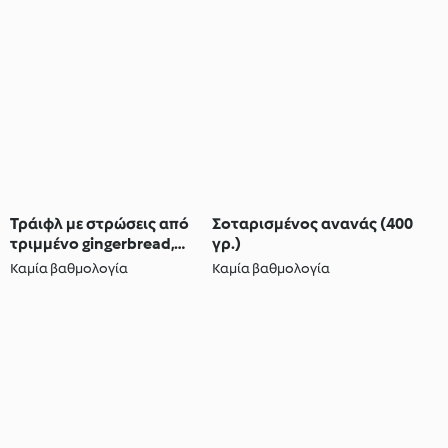
Τράιφλ με στρώσεις από
Σοταρισμένος ανανάς (400
τριμμένο gingerbread,
γρ.)
κεράσια και κρέμα σόγιας
Καμία βαθμολογία
Καμία βαθμολογία