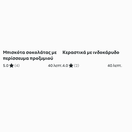
Μπισκότα σοκολάτας με
Κεραστικά με ινδοκάρυδο
περίσσευμα προζυμιού
5.0
(4)
40 λεπτ.
4.0
(2)
40 λεπτ.