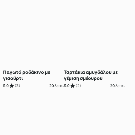
Παγωτό ροδάκινο με
Ταρτάκια αμυγδάλου με
γιαούρτι
γέμιση σμέουρου
5.0
(3)
20 λεπτ.
5.0
(2)
20 λεπτ.