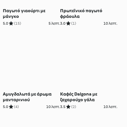
Παγωτό γιαούρτι με
Πρωτεϊνικό παγωτό
μάνγκο
φράουλα
5.0
(15)
5 λεπτ.
3.0
(1)
10 λεπτ.
Αμυγδαλωτά με άρωμα
Καφές Dalgona με
μανταρινιού
ζαχαρούχο γάλα
5.0
(4)
10 λεπτ.
3.5
(2)
10 λεπτ.