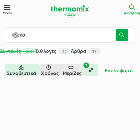
Αναζήτηση - Cookidoo® – η επίσημη πλατφόρμα συνταγών τ
Μενού
Αναζήτηση
Συνταγές
Συλλογές
Άρθρα
368
33
29
2
Επαναφορά
Συνοδευτικά
Χρόνος
Μερίδες
+1