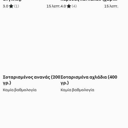
γαλακτοκομικά)
3.0
(1)
15 λεπτ.
4.0
(4)
15 λεπτ.
Σοταρισμένος ανανάς (200
Σοταρισμένα αχλάδια (400
γρ.)
γρ.)
Καμία βαθμολογία
Καμία βαθμολογία