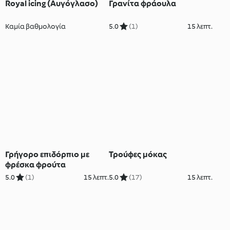
Royal icing (Αυγόγλασο)
Γρανίτα φράουλα
Καμία βαθμολογία
5.0
(1)
15 λεπτ.
Γρήγορο επιδόρπιο με
Τρούφες μόκας
φρέσκα φρούτα
5.0
(1)
15 λεπτ.
5.0
(17)
15 λεπτ.