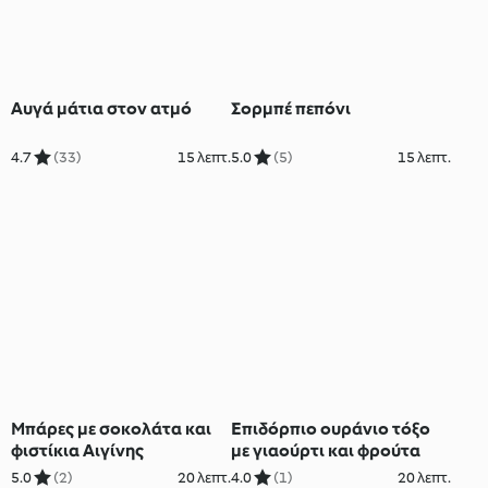
Aυγά μάτια στον ατμό
Σορμπέ πεπόνι
4.7
(33)
15 λεπτ.
5.0
(5)
15 λεπτ.
Μπάρες με σοκολάτα και
Επιδόρπιο ουράνιο τόξο
φιστίκια Αιγίνης
με γιαούρτι και φρούτα
5.0
(2)
20 λεπτ.
4.0
(1)
20 λεπτ.