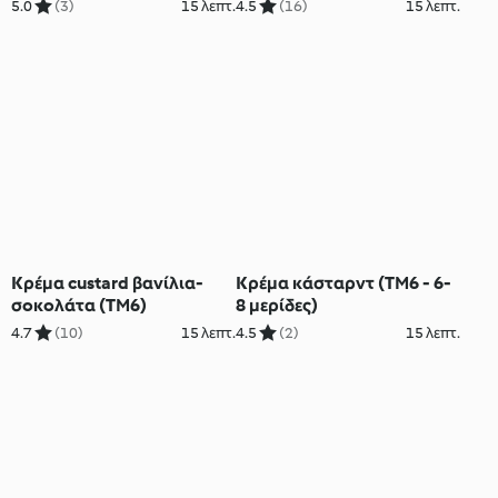
5.0
(3)
15 λεπτ.
4.5
(16)
15 λεπτ.
Κρέμα custard βανίλια-
Κρέμα κάσταρντ (TM6 - 6-
σοκολάτα (TM6)
8 μερίδες)
4.7
(10)
15 λεπτ.
4.5
(2)
15 λεπτ.