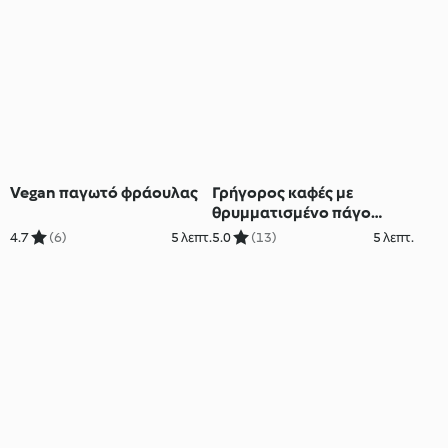
Vegan παγωτό φράουλας
Γρήγορος καφές με
θρυμματισμένο πάγο
(φραπουτσίνο)
4.7
(6)
5 λεπτ.
5.0
(13)
5 λεπτ.