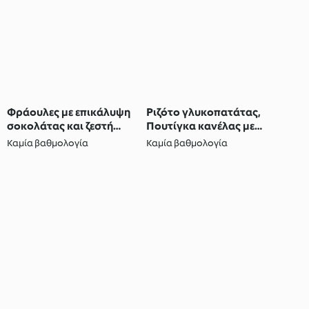
Φράουλες με επικάλυψη
Ριζότο γλυκοπατάτας,
σοκολάτας και ζεστή
Πουτίγκα κανέλας με
σοκολάτα
σάλτσα σοκολάτας
Καμία βαθμολογία
Καμία βαθμολογία