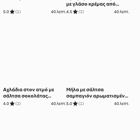
με γλάσο κρέμας από
κάσιους
5.0
(1)
40 λεπτ.
4.5
(2)
40 λεπτ.
Αχλάδια στον ατμό με
Μήλα με σάλτσα
σάλτσα σοκολάτας
σαμπαγιόν αρωματισμένη
αρωματισμένη με κάρδαμο
με μηλίτη
4.0
(2)
40 λεπτ.
5.0
(1)
40 λεπτ.