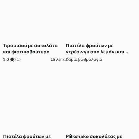
Τιραμισού με σοκολάτα
Πιατέλα φρούτων με
και φιστικοβούτυρο
ντρέσινγκ από λεμόνι και
μέλι
2.0
(1)
15 λεπτ.
Καμία βαθμολογία
Πιατέλα φρούτων με
Milkshake σοκολάτας με