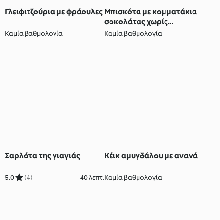
Γλειφιτζούρια με φράουλες
Μπισκότα με κομματάκια
σοκολάτας χωρίς
γλουτένη
Καμία βαθμολογία
Καμία βαθμολογία
Σαρλότα της γιαγιάς
Κέικ αμυγδάλου με ανανά
5.0
(4)
40 λεπτ.
Καμία βαθμολογία