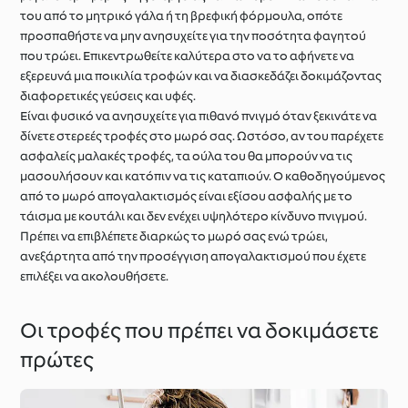
του από το μητρικό γάλα ή τη βρεφική φόρμουλα, οπότε
προσπαθήστε να μην ανησυχείτε για την ποσότητα φαγητού
που τρώει. Επικεντρωθείτε καλύτερα στο να το αφήνετε να
εξερευνά μια ποικιλία τροφών και να διασκεδάζει δοκιμάζοντας
διαφορετικές γεύσεις και υφές.
Είναι φυσικό να ανησυχείτε για πιθανό πνιγμό όταν ξεκινάτε να
δίνετε στερεές τροφές στο μωρό σας. Ωστόσο, αν του παρέχετε
ασφαλείς μαλακές τροφές, τα ούλα του θα μπορούν να τις
μασουλήσουν και κατόπιν να τις καταπιούν. Ο καθοδηγούμενος
από το μωρό απογαλακτισμός είναι εξίσου ασφαλής με το
τάισμα με κουτάλι και δεν ενέχει υψηλότερο κίνδυνο πνιγμού.
Πρέπει να επιβλέπετε διαρκώς το μωρό σας ενώ τρώει,
ανεξάρτητα από την προσέγγιση απογαλακτισμού που έχετε
επιλέξει να ακολουθήσετε.
Οι τροφές που πρέπει να δοκιμάσετε
πρώτες