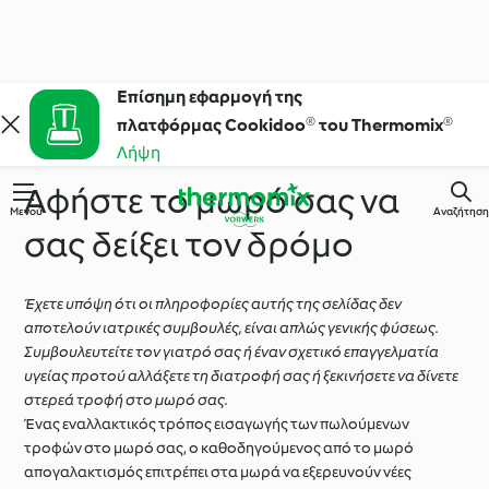
Επίσημη εφαρμογή της
πλατφόρμας Cookidoo® του Thermomix®
Λήψη
Αφήστε το μωρό σας να
Μενού
Αναζήτηση
σας δείξει τον δρόμο
Έχετε υπόψη ότι οι πληροφορίες αυτής της σελίδας δεν
αποτελούν ιατρικές συμβουλές, είναι απλώς γενικής φύσεως.
Συμβουλευτείτε τον γιατρό σας ή έναν σχετικό επαγγελματία
υγείας προτού αλλάξετε τη διατροφή σας ή ξεκινήσετε να δίνετε
στερεά τροφή στο μωρό σας.
Ένας εναλλακτικός τρόπος εισαγωγής των πωλούμενων
τροφών στο μωρό σας, ο καθοδηγούμενος από το μωρό
απογαλακτισμός επιτρέπει στα μωρά να εξερευνούν νέες