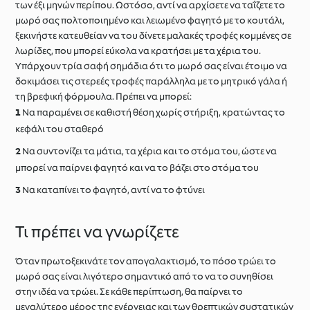
των έξι μηνών περίπου. Ωστόσο, αντί να αρχίσετε να ταΐζετε το
μωρό σας πολτοποιημένο και λειωμένο φαγητό με το κουτάλι,
ξεκινήστε κατευθείαν να του δίνετε μαλακές τροφές κομμένες σε
λωρίδες, που μπορεί εύκολα να κρατήσει με τα χέρια του.
Υπάρχουν τρία σαφή σημάδια ότι το μωρό σας είναι έτοιμο να
δοκιμάσει τις στερεές τροφές παράλληλα με το μητρικό γάλα ή
τη βρεφική φόρμουλα. Πρέπει να μπορεί:
Να παραμένει σε καθιστή θέση χωρίς στήριξη, κρατώντας το
κεφάλι του σταθερό
Να συντονίζει τα μάτια, τα χέρια και το στόμα του, ώστε να
μπορεί να παίρνει φαγητό και να το βάζει στο στόμα του
Να καταπίνει το φαγητό, αντί να το φτύνει
Τι πρέπει να γνωρίζετε
Όταν πρωτοξεκινάτε τον απογαλακτισμό, το πόσο τρώει το
μωρό σας είναι λιγότερο σημαντικό από το να το συνηθίσει
στην ιδέα να τρώει. Σε κάθε περίπτωση, θα παίρνει το
μεγαλύτερο μέρος της ενέργειας και των θρεπτικών συστατικών