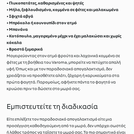
•
Γλυκοπατάτες, καθαρισμένες και ψητές
•
Μήλα, ξεφλουδισμένα, κομμένα σε φέτες και μαλακωμένα
•
Σφιχτά αβγά
•
Μπρόκολο ή κουνουπίδι στον ατμό
•
Μπανάνα
•
Κοτόπουλο, μαγειρεμένο μέχρι να έχει μαλακώσει και χωρίς
κόκαλα
•
Βραστά ζυμαρικά
Μαγειρεύοντας στον ατμό φρούτα και λαχανικά κομμένα σε
φέτες με τη βοήθεια του Varoma, μπορείτε να πετύχετε απαλή
υφή. Όπως και με τον παραδοσιακό απογαλακτισμό, δεν
χρειάζεται να προσθέτετε αλάτι, ζάχαρη ή καρυκεύματα στα
πρώτα φαγητά. Παρομοίως, αφήνετε πάντα το φαγητό να
κρυώσει πριν το δώσετε στο μωρό σας.
Εμπιστευτείτε τη διαδικασία
Είτε επιλέξετε τον παραδοσιακό απογαλακτισμό είτε μια
προσέγγιση καθοδηγούμενη από το μωρό, δεν υπάρχει σωστός
ή λάθος τρόπος να ταΐσετε το μωρό σας. Το πιο σημαντικό είναι