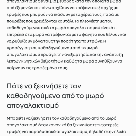
απογαλακτισμός είναι μια μέθοδος κατά την οποία τα μωρά
από έξι μηνών και πάνω αρχίζουν να τρέφονται εξ αρχής με
τροφές που μπορούν να πιάσουν με τα χέρια τους, παρά με
πουρέδες που χρειάζονται κουτάλι. Το πλεονέκτημα του
καθοδηγούμενου από το μωρό απογαλακτισμού είναι ότι
επιτρέπει στα μωρά να τρέφονται με το φαγητό που θέλουν και
να ρυθμίζουν μόνα τους την ποσότητα που τρώνε. Η
προσέγγιση του καθοδηγούμενου από το μωρό
απογαλακτισμού προάγει την ανεξαρτησία και την ανάπτυξη
λεπτών κινητικών δεξιοτήτων, καθώς τα μωρά συνηθίζουν να
παίρνουν τις τροφές μόνα τους.
Πότε να ξεκινήσετε τον
καθοδηγούμενο από το μωρό
απογαλακτισμό
Μπορείτε να ξεκινήσετε τον καθοδηγούμενο από το μωρό
απογαλακτισμό όταν κανονικά θα ξεκινούσατε τις στερεές
τροφές για παραδοσιακό απογαλακτισμό, δηλαδή στην ηλικία