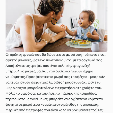
Οι πρώτες τροφές που θα δώσετε στο μωρό σας πρέπει να είναι
αρκετά μαλακές, ώστε να πολτοποιούνται με τα δάχτυλά σας.
Αποφεύγετε τις τροφές που είναι σκληρές, τραγανές ή
υπερβολικά μικρές, μασιούνται δύσκολα ή έχουν σχήμα
νομίσματος. Προσφέρετε στο μωρό σας τροφές που μπορούν
να τεμαχιστούν σε χοντρές λωρίδες ή μπαστουνάκι, ώστε το
μωρό σας να μπορεί εύκολα να τις κρατήσει στη χούφτα του.
Μόλις το μωρό σας κατακτήσει το πιάσιμο της τσιμπίδας,
περίπου στους εννιά μήνες, μπορείτε να αρχίσετε να κόβετε το
φαγητό σε μικρότερα κομμάτια στο μέγεθος της μπουκιάς.
Μερικές από τις τροφές που είναι καλό να δοκιμάσετε πρώτες: