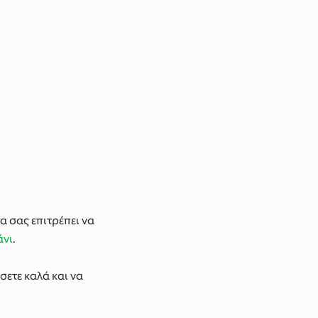
α σας επιτρέπει να
άνι
.
σετε καλά και να