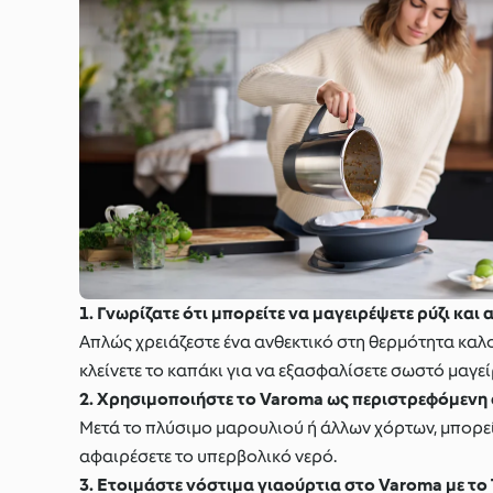
1. Γνωρίζατε ότι μπορείτε να μαγειρέψετε ρύζι και 
Απλώς χρειάζεστε ένα ανθεκτικό στη θερμότητα καλού
κλείνετε το καπάκι για να εξασφαλίσετε σωστό μαγε
2. Χρησιμοποιήστε το Varoma ως περιστρεφόμενη
Μετά το πλύσιμο μαρουλιού ή άλλων χόρτων, μπορείτ
αφαιρέσετε το υπερβολικό νερό.
3. Ετοιμάστε νόστιμα γιαούρτια στο Varoma με τ