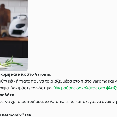
ακόμη και κέικ στο Varoma;
πι κέικ ή πιάτο που να ταιριάζει μέσα στο πιάτο Varoma και ν
ίρεμα. Δοκιμάστε το νόστιμο
Κέικ μαύρης σοκολάτας στο φλιτζ
 σαλάτα
ε να χρησιμοποιήσετε το Varoma με το καπάκι για να ανακινή
ο Thermomix® TM6