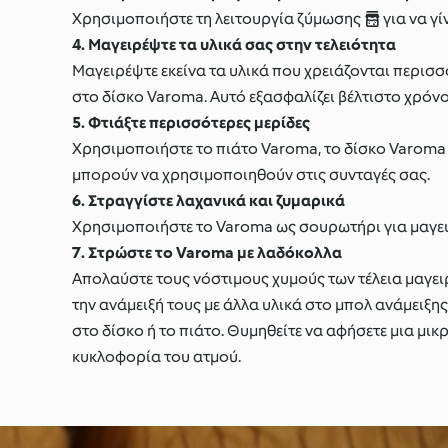
Χρησιμοποιήστε τη λειτουργία ζύμωσης  για να γίν
4. Μαγειρέψτε τα υλικά σας στην τελειότητα
Μαγειρέψτε εκείνα τα υλικά που χρειάζονται περισ
στο δίσκο Varoma. Αυτό εξασφαλίζει βέλτιστο χρόν
5. Φτιάξτε περισσότερες μερίδες
Χρησιμοποιήστε το πιάτο Varoma, το δίσκο Varoma κ
μπορούν να χρησιμοποιηθούν στις συνταγές σας.
6. Στραγγίστε λαχανικά και ζυμαρικά
Χρησιμοποιήστε το Varoma ως σουρωτήρι για μαγει
7. Στρώστε το Varoma με λαδόκολλα
Απολαύστε τους νόστιμους χυμούς των τέλεια μαγει
την ανάμειξή τους με άλλα υλικά στο μπολ ανάμειξης
στο δίσκο ή το πιάτο. Θυμηθείτε να αφήσετε μια μι
κυκλοφορία του ατμού.