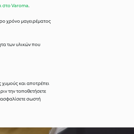
ι στο Varoma
.
τερο χρόνο μαγειρέματος
ητα των υλικών που
ς χυμούς και αποτρέπει
πριν την τοποθετήσετε
εξασφαλίσετε σωστή