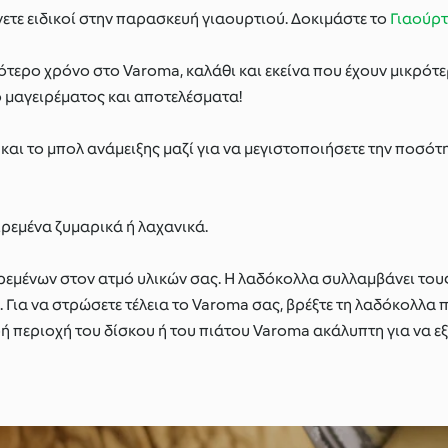
ετε ειδικοί στην παρασκευή γιαουρτιού. Δοκιμάστε το
Γιαούρτ
σότερο χρόνο στο Varoma, καλάθι και εκείνα που έχουν μικρό
ο μαγειρέματος και αποτελέσματα!
αι το μπολ ανάμειξης μαζί για να μεγιστοποιήσετε την ποσότ
ρεμένα ζυμαρικά ή λαχανικά.
ρεμένων στον ατμό υλικών σας. Η λαδόκολλα συλλαμβάνει του
. Για να στρώσετε τέλεια το Varoma σας, βρέξτε τη λαδόκολλα 
κρή περιοχή του δίσκου ή του πιάτου Varoma ακάλυπτη για να 