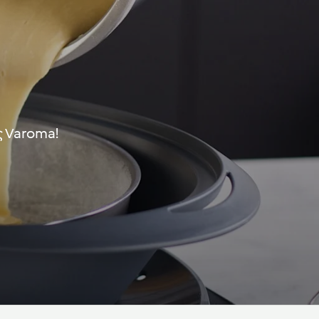
ς Varoma!