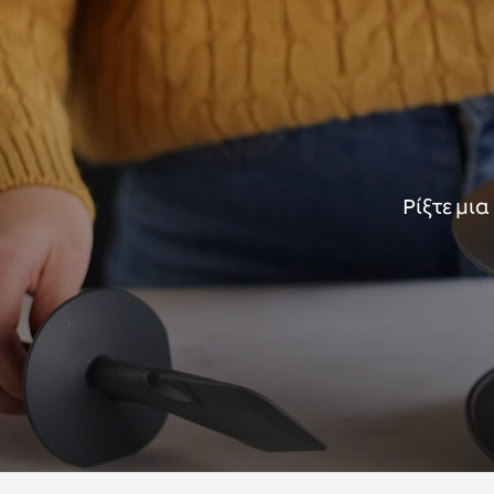
Ρίξτε μι