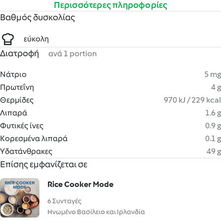
Περισσότερες πληροφορίες
Βαθμός δυσκολίας
εύκολη
Διατροφή
ανά 1 portion
Νάτριο
5 mg
Πρωτεΐνη
4 g
Θερμίδες
970 kJ / 229 kcal
Λιπαρά
1.6 g
Φυτικές ίνες
0.9 g
Κορεσμένα λιπαρά
0.1 g
Υδατάνθρακες
49 g
Επίσης εμφανίζεται σε
Rice Cooker Mode
6 Συνταγές
Ηνωμένο Βασίλειο και Ιρλανδία