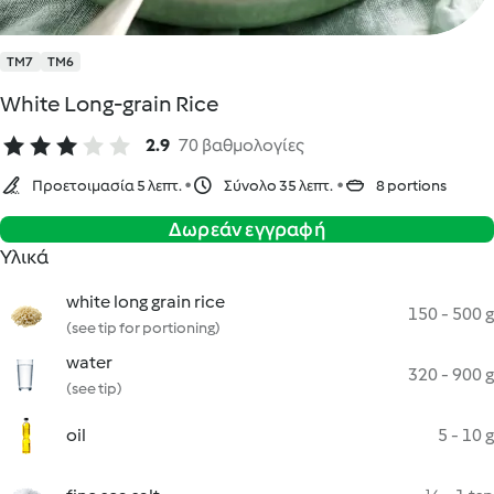
TM7
TM6
White Long-grain Rice
2.9
70 βαθμολογίες
Προετοιμασία 5 λεπτ.
Σύνολο 35 λεπτ.
8 portions
Δωρεάν εγγραφή
Υλικά
white long grain rice
150 - 500 g
(see tip for portioning)
water
320 - 900 g
(see tip)
oil
5 - 10 g