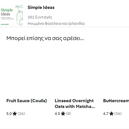
Simple Ideas
201 Συνταγές
Ηνωμένο Βασίλειο και Ιρλανδία
Μπορεί επίσης να σας αρέσει...
Fruit Sauce (Coulis)
Linseed Overnight
Buttercream
Oats with Matcha
Yoghurt
5.0
(26)
4.5
(8)
4.7
(36)