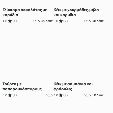
Γλύκισμα σοκολάτας με
Κέικ με χουρμάδες, μήλα
καρύδια
και καρύδια
1.0
(1)
1ωρ. 35 λεπτ.
5.0
(2)
1ωρ. 30 λεπτ.
Τούρτα με
Κέικ με σαμπάνια και
παπαρουνόσπορους
φράουλες
5.0
(1)
5ωρ.
3.0
(2)
3ωρ. 10 λεπτ.