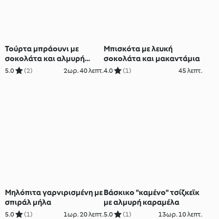
Τούρτα μπράουνι με
Μπισκότα με λευκή
σοκολάτα και αλμυρή
σοκολάτα και μακαντάμια
καραμέλα
5.0
(2)
2ωρ. 40 λεπτ.
4.0
(1)
45 λεπτ.
Μηλόπιτα γαρνιρισμένη με
Βάσκικο "καμένο" τσίζκεϊκ
σπιράλ μήλα
με αλμυρή καραμέλα
5.0
(1)
1ωρ. 20 λεπτ.
5.0
(1)
13ωρ. 10 λεπτ.