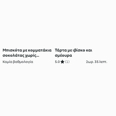
Μπισκότα με κομματάκια
Τάρτα με ιβίσκο και
σοκολάτας χωρίς
σμέουρα
γλουτένη
Καμία βαθμολογία
5.0
(1)
2ωρ. 35 λεπτ.