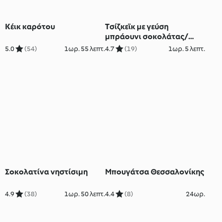
Κέικ καρότου
Tσίζκεϊκ με γεύση
μπράουνι σοκολάτας/
μέντας
5.0
(54)
1ωρ. 55 λεπτ.
4.7
(19)
1ωρ. 5 λεπτ.
Σοκολατίνα νηστίσιμη
Μπουγάτσα Θεσσαλονίκης
4.9
(38)
1ωρ. 50 λεπτ.
4.4
(8)
24ωρ.