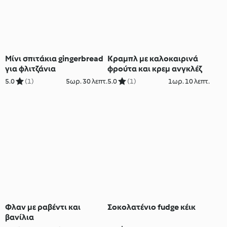
Μίνι σπιτάκια gingerbread
Κραμπλ με καλοκαιρινά
για φλιτζάνια
φρούτα και κρεμ ανγκλέζ
5.0
(1)
5ωρ. 30 λεπτ.
5.0
(1)
1ωρ. 10 λεπτ.
Φλαν με ραβέντι και
Σοκολατένιο fudge κέικ
βανίλια