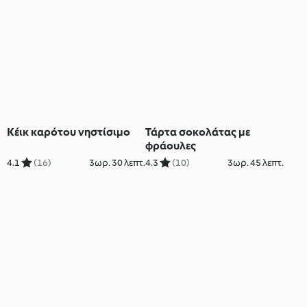
Κέικ καρότου νηστίσιμο
Τάρτα σοκολάτας με
φράουλες
4.1
(16)
3ωρ. 30 λεπτ.
4.3
(10)
3ωρ. 45 λεπτ.