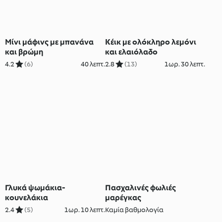
Μίνι μάφινς με μπανάνα
Κέικ με ολόκληρο λεμόνι
και βρώμη
και ελαιόλαδο
4.2
(6)
40 λεπτ.
2.8
(13)
1ωρ. 30 λεπτ.
Γλυκά ψωμάκια-
Πασχαλινές φωλιές
κουνελάκια
μαρέγκας
2.4
(5)
1ωρ. 10 λεπτ.
Καμία βαθμολογία