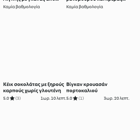
φιστίκια Αιγίνης
λευκής σοκολάτας
Καμία βαθμολογία
Καμία βαθμολογία
Κέικ σοκολάτας με ξηρούς
Βίγκαν κρουασάν
καρπούς χωρίς γλουτένη
πορτοκαλιού
5.0
(3)
1ωρ. 10 λεπτ.
5.0
(1)
3ωρ. 20 λεπτ.