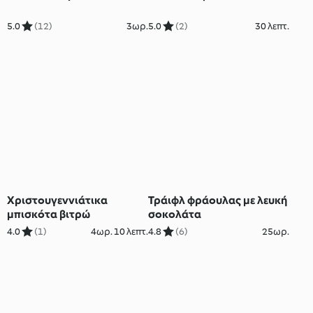
5.0
(12)
3ωρ.
5.0
(2)
30 λεπτ.
Χριστουγεννιάτικα
Τράιφλ φράουλας με λευκή
μπισκότα βιτρώ
σοκολάτα
4.0
(1)
4ωρ. 10 λεπτ.
4.8
(6)
25ωρ.