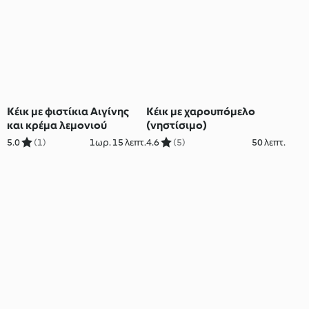
Κέικ με φιστίκια Αιγίνης
Κέικ με χαρουπόμελο
και κρέμα λεμονιού
(νηστίσιμο)
5.0
(1)
1ωρ. 15 λεπτ.
4.6
(5)
50 λεπτ.