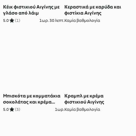
Κέικ φιστικιού Αιγίνης με
Κεραστικά με καρύδα και
γλάσο από λάιμ
φιστίκια Αιγίνης
5.0
(1)
1ωρ. 30 λεπτ.
Καμία βαθμολογία
Μπισκότα με κομματάκια
Κραμπλ με κρέμα
σοκολάτας και κρέμα
φιστικιού Αιγίνης
φιστικιού Αιγίνης
5.0
(3)
1ωρ.
Καμία βαθμολογία