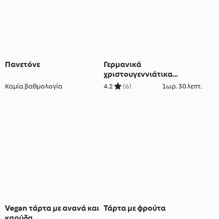
Πανετόνε
Γερμανικά
χριστουγεννιάτικα
μπισκότα
Καμία βαθμολογία
4.2
(6)
1ωρ. 30 λεπτ.
Vegan τάρτα με ανανά και
Τάρτα με φρούτα
καρύδα