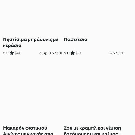
Νηστίσιμα μπράουνις με
Παστίτσια
κεράσια
5.0
(4)
3ωρ. 15 λεπτ.
5.0
(2)
35 λεπτ.
Μακαρόν φιστικιού
Σου με κραμπλ και γέμιση
Αιγίνης με γκανάς από
βατόμουρου και κρέμας