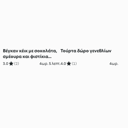
Βέγκαν κέικ με σοκολάτα,
Τούρτα δώρο γενεθλίων
σμέουρα και φιστίκια
Αιγίνης
3.0
(2)
4ωρ. 5 λεπτ.
4.0
(1)
4ωρ.