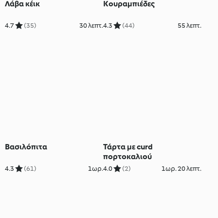
Λάβα κέικ
Κουραμπιέδες
4.7
(35)
30 λεπτ.
4.3
(44)
55 λεπτ.
Βασιλόπιτα
Τάρτα με curd
πορτοκαλιού
4.3
(61)
1ωρ.
4.0
(2)
1ωρ. 20 λεπτ.