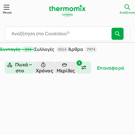
Αναζήτηση - Cookidoo® – η επίσημη πλατφόρμα συνταγών τ
Μενού
Αναζήτηση
Συνταγές
Συλλογές
Άρθρα
234
4514
7974
2
Γλυκά –
Επαναφορά
στο
Χρόνος
Μερίδες
φούρνο