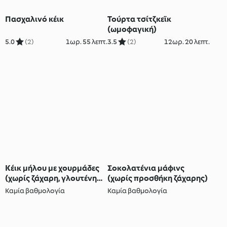
Πασχαλινό κέικ
Τούρτα τσίτζκεϊκ
(ωμοφαγική)
5.0
(2)
1ωρ. 55 λεπτ.
3.5
(2)
12ωρ. 20 λεπτ.
Κέικ μήλου με χουρμάδες
Σοκολατένια μάφινς
(χωρίς ζάχαρη, γλουτένη
(χωρίς προσθήκη ζάχαρης)
και γαλακτοκομικά)
Καμία βαθμολογία
Καμία βαθμολογία