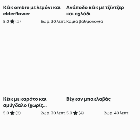
Κέικ ombre με λεμόνι και
Ανάποδο κέικ με τζίντζερ
elderflower
και αχλάδι
5.0
(1)
5ωρ. 30 λεπτ.
Καμία βαθμολογία
Κέικ με καρότο και
Βέγκαν μπακλαβάς
αμύγδαλο (χωρίς
γλουτένη)
5.0
(2)
2ωρ. 30 λεπτ.
5.0
(4)
2ωρ. 40 λεπτ.