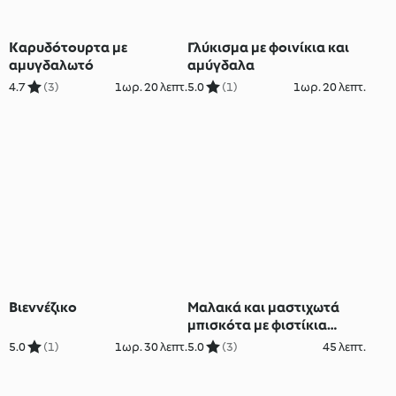
Καρυδότουρτα με
Γλύκισμα με φοινίκια και
αμυγδαλωτό
αμύγδαλα
4.7
(3)
1ωρ. 20 λεπτ.
5.0
(1)
1ωρ. 20 λεπτ.
Βιεννέζικο
Μαλακά και μαστιχωτά
μπισκότα με φιστίκια
Αιγίνης
5.0
(1)
1ωρ. 30 λεπτ.
5.0
(3)
45 λεπτ.