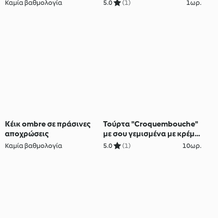
Καμία βαθμολογία
5.0
(1)
1ωρ.
Κέικ ombre σε πράσινες
Τούρτα "Croquembouche"
αποχρώσεις
με σου γεμισμένα με κρέμα
κάσταρντ πορτοκαλιού
Καμία βαθμολογία
5.0
(1)
10ωρ.
και μαύρη σοκολάτα