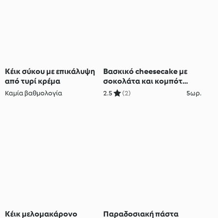
Κέικ σύκου με επικάλυψη
Βασκικό cheesecake με
από τυρί κρέμα
σοκολάτα και κομπότ
κερασιού
Καμία βαθμολογία
2.5
(2)
5ωρ.
Κέικ μελομακάρονο
Παραδοσιακή πάστα