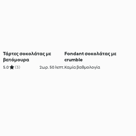
Τάρτες σοκολάτας με
Fondant σοκολάτας με
βατόμουρα
crumble
5.0
(3)
2ωρ. 50 λεπτ.
Καμία βαθμολογία