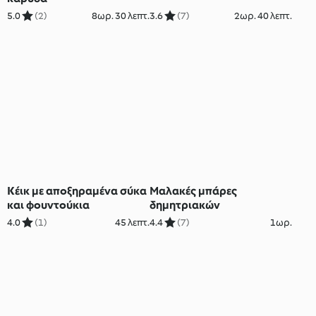
5.0
(2)
8ωρ. 30 λεπτ.
3.6
(7)
2ωρ. 40 λεπτ.
Κέικ με αποξηραμένα σύκα
Μαλακές μπάρες
και φουντούκια
δημητριακών
4.0
(1)
45 λεπτ.
4.4
(7)
1ωρ.