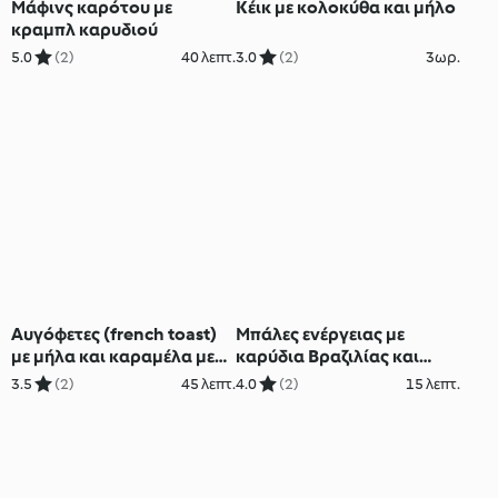
Μάφινς καρότου με
Κέικ με κολοκύθα και μήλο
κραμπλ καρυδιού
5.0
(2)
40 λεπτ.
3.0
(2)
3ωρ.
Αυγόφετες (french toast)
Μπάλες ενέργειας με
με μήλα και καραμέλα με
καρύδια Βραζιλίας και
καρύδια
σύκα
3.5
(2)
45 λεπτ.
4.0
(2)
15 λεπτ.