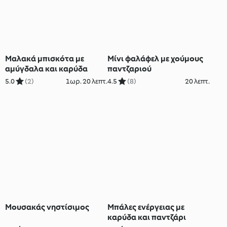
Μαλακά μπισκότα με
Μίνι φαλάφελ με χούμους
αμύγδαλα και καρύδα
παντζαριού
5.0
(2)
1ωρ. 20 λεπτ.
4.5
(8)
20 λεπτ.
Μουσακάς νηστίσιμος
Μπάλες ενέργειας με
καρύδα και παντζάρι