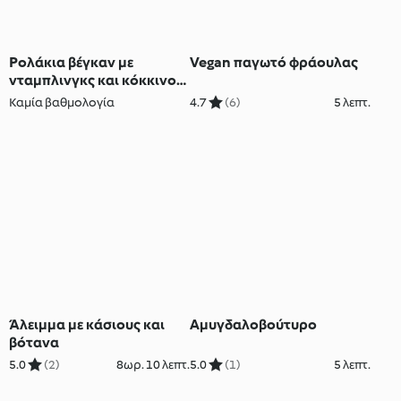
Ρολάκια βέγκαν με
Vegan παγωτό φράουλας
νταμπλινγκς και κόκκινο
κραμπί
Καμία βαθμολογία
4.7
(6)
5 λεπτ.
Άλειμμα με κάσιους και
Αμυγδαλοβούτυρο
βότανα
5.0
(2)
8ωρ. 10 λεπτ.
5.0
(1)
5 λεπτ.