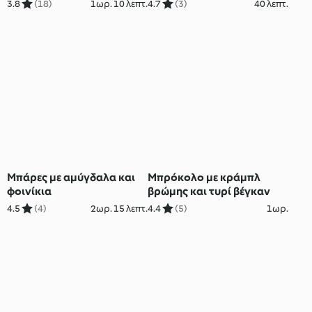
3.8
(18)
1ωρ. 10 λεπτ.
4.7
(3)
40 λεπτ.
Μπάρες με αμύγδαλα και
Μπρόκολο με κράμπλ
φοινίκια
βρώμης και τυρί βέγκαν
4.5
(4)
2ωρ. 15 λεπτ.
4.4
(5)
1ωρ.