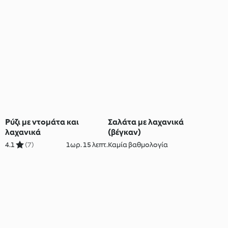
Ρύζι με ντομάτα και
Σαλάτα με λαχανικά
λαχανικά
(βέγκαν)
4.1
(7)
1ωρ. 15 λεπτ.
Καμία βαθμολογία