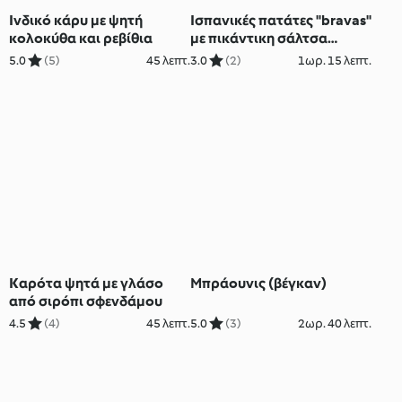
Ινδικό κάρυ με ψητή
Ισπανικές πατάτες "bravas"
κολοκύθα και ρεβίθια
με πικάντικη σάλτσα
ντομάτας και σάλτσα
5.0
(5)
45 λεπτ.
3.0
(2)
1ωρ. 15 λεπτ.
σκόρδου (aioli)
Καρότα ψητά με γλάσο
Μπράουνις (βέγκαν)
από σιρόπι σφενδάμου
4.5
(4)
45 λεπτ.
5.0
(3)
2ωρ. 40 λεπτ.