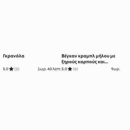
Γκρανόλα
Βέγκαν κραμπλ μήλου με
ξηρούς καρπούς και
σταφίδες
5.0
(2)
1ωρ. 40 λεπτ.
5.0
(6)
9ωρ.