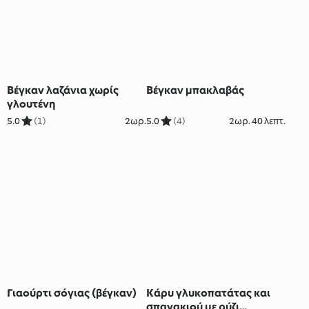
Βέγκαν λαζάνια χωρίς
Βέγκαν μπακλαβάς
γλουτένη
5.0
(1)
2ωρ.
5.0
(4)
2ωρ. 40 λεπτ.
Γιαούρτι σόγιας (βέγκαν)
Κάρυ γλυκοπατάτας και
σπανακιού με ρύζι