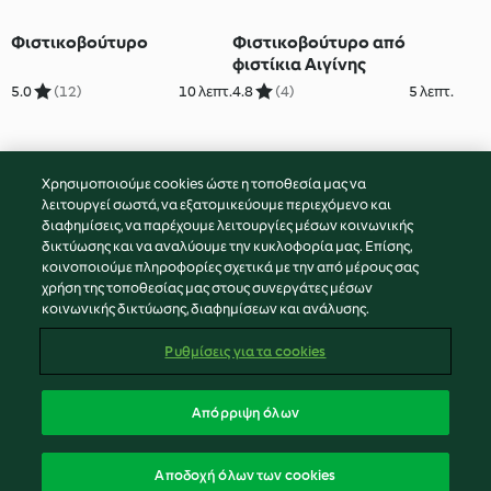
Φιστικοβούτυρο
Φιστικοβούτυρο από
φιστίκια Αιγίνης
5.0
(12)
10 λεπτ.
4.8
(4)
5 λεπτ.
Χρησιμοποιούμε cookies ώστε η τοποθεσία μας να
λειτουργεί σωστά, να εξατομικεύουμε περιεχόμενο και
διαφημίσεις, να παρέχουμε λειτουργίες μέσων κοινωνικής
δικτύωσης και να αναλύουμε την κυκλοφορία μας. Επίσης,
κοινοποιούμε πληροφορίες σχετικά με την από μέρους σας
χρήση της τοποθεσίας μας στους συνεργάτες μέσων
κοινωνικής δικτύωσης, διαφημίσεων και ανάλυσης.
Ρυθμίσεις για τα cookies
Απόρριψη όλων
Αποδοχή όλων των cookies