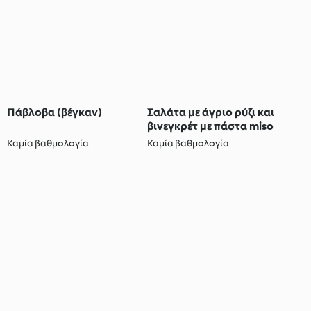
Πάβλοβα (βέγκαν)
Σαλάτα με άγριο ρύζι και
βινεγκρέτ με πάστα miso
Καμία βαθμολογία
Καμία βαθμολογία