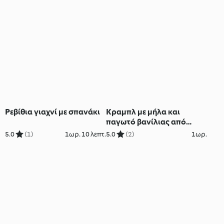
Ρεβίθια γιαχνί με σπανάκι
Κραμπλ με μήλα και
παγωτό βανίλιας από
κάσιους
5.0
(1)
1ωρ. 10 λεπτ.
5.0
(2)
1ωρ.