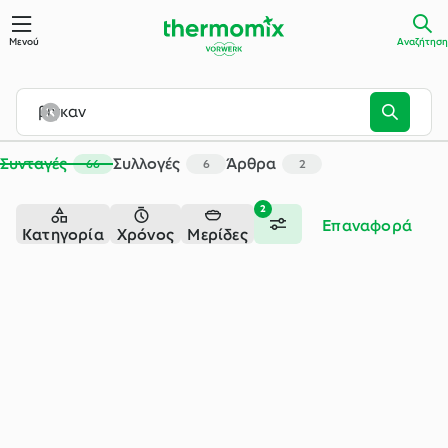
Αναζήτηση - Cookidoo® – η επίσημη πλατφόρμα συνταγών τ
Μενού
Αναζήτηση
Συνταγές
Συλλογές
Άρθρα
66
6
2
2
Επαναφορά
Κατηγορία
Χρόνος
Μερίδες