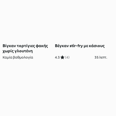
Βίγκαν τορτίγιες φακής
Βέγκαν stir-fry με κάσιους
χωρίς γλουτένη
Καμία βαθμολογία
4.3
(4)
35 λεπτ.