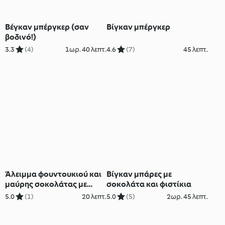
Βέγκαν μπέργκερ (σαν
Βίγκαν μπέργκερ
βοδινό!)
3.3
(4)
1ωρ. 40 λεπτ.
4.6
(7)
45 λεπτ.
Άλειμμα φουντουκιού και
Βίγκαν μπάρες με
μαύρης σοκολάτας με
σοκολάτα και φιστίκια
χουρμάδες (φοινίκια)
5.0
(1)
20 λεπτ.
5.0
(5)
2ωρ. 45 λεπτ.