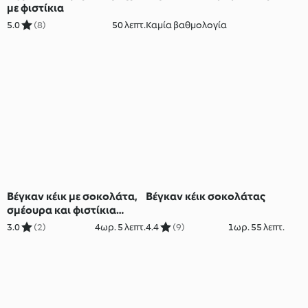
με φιστίκια
5.0
(8)
50 λεπτ.
Καμία βαθμολογία
Βέγκαν κέικ με σοκολάτα,
Βέγκαν κέικ σοκολάτας
σμέουρα και φιστίκια
Αιγίνης
3.0
(2)
4ωρ. 5 λεπτ.
4.4
(9)
1ωρ. 55 λεπτ.