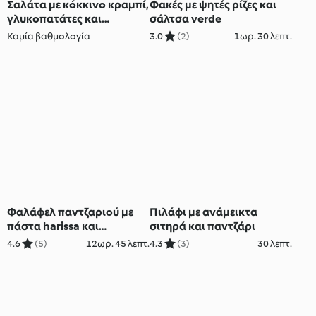
Σαλάτα με κόκκινο κραμπί,
Φακές με ψητές ρίζες και
γλυκοπατάτες και
σάλτσα verde
γλυκόξινο ντρέσινγκ
Καμία βαθμολογία
3.0
(2)
1ωρ. 30 λεπτ.
Φαλάφελ παντζαριού με
Πιλάφι με ανάμεικτα
πάστα harissa και
σιτηρά και παντζάρι
ντοματοσαλάτα με ρόδι
4.6
(5)
12ωρ. 45 λεπτ.
4.3
(3)
30 λεπτ.