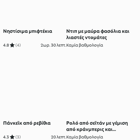
Νηστίσιμα μπιφτέκια
Ντιπ με μαύρα φασόλια και
λιαστές ντομάτες
4.8
(4)
2ωρ. 30 λεπτ.
Καμία βαθμολογία
Πάνκεϊκ από ρεβίθια
Ρολό από σεϊτάν με γέμιση
από κράνμπερις και
σάλτσα gravy βέγκαν
4.3
(3)
20 λεπτ.
Καμία βαθμολογία