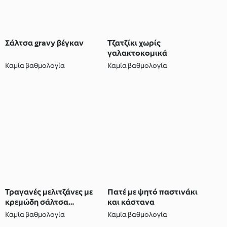
Σάλτσα gravy βέγκαν
Τζατζίκι χωρίς
γαλακτοκομικά
Καμία βαθμολογία
Καμία βαθμολογία
Τραγανές μελιτζάνες με
Πατέ με ψητό παστινάκι
κρεμώδη σάλτσα
και κάστανα
κουλούμπρας
Καμία βαθμολογία
Καμία βαθμολογία