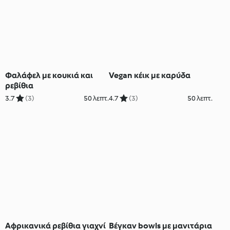
Φαλάφελ με κουκιά και
Vegan κέικ με καρύδα
ρεβίθια
3.7
(3)
50 λεπτ.
4.7
(3)
50 λεπτ.
Αφρικανικά ρεβίθια γιαχνί
Βέγκαν bowls με μανιτάρια