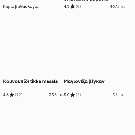
κουνουπιδιού
Καμία βαθμολογία
4.2
(9)
40 λεπτ.
Κουνουπίδι tikka masala
Μαγιονέζα βέγκαν
4.6
(12)
35 λεπτ.
5.0
(2)
5 λεπτ.