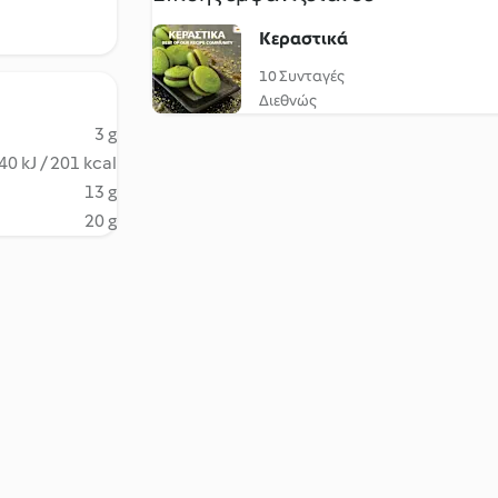
Κεραστικά
10 Συνταγές
Διεθνώς
3 g
40 kJ / 201 kcal
13 g
20 g