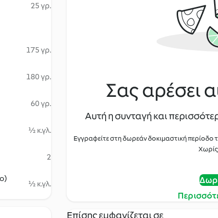
25 γρ.
175 γρ.
180 γρ.
Σας αρέσει α
60 γρ.
Αυτή η συνταγή και περισσότερ
½ κ.γλ.
Εγγραφείτε στη δωρεάν δοκιμαστική περίοδο 
Χωρίς
2
ο)
Δωρ
½ κ.γλ.
Περισσότ
Επίσης εμφανίζεται σε