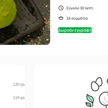
Σύνολο 30 λεπτ.
16 κομμάτια
Δωρεάν εγγραφή
120 γρ.
110 γρ.