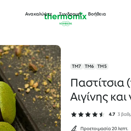
Ανακαλύψτε
Συνδρομή
Βοήθεια
TM7
TM6
TM5
Παστίτσια (
Αιγίνης και
4.7
3 βαθ
Προετοιμασία 20 λεπτ.