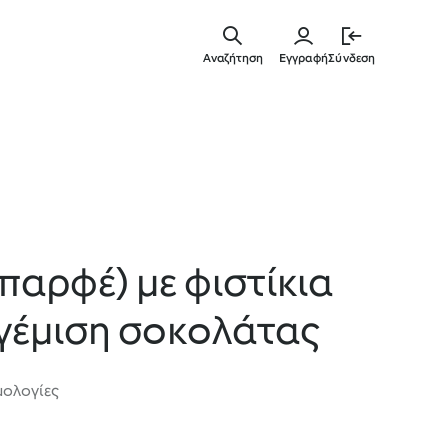
Μετάβασ
στο
Αναζήτηση
Εγγραφή
Σύνδεση
κύριο
περιεχόμ
παρφέ) με φιστίκια
 γέμιση σοκολάτας
μολογίες