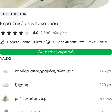
TM7
TM6
TM5
Κεραστικά με ινδοκάρυδο
4.0
2 βαθμολογίες
Προετοιμασία 10 λεπτ.
Σύνολο 40 λεπτ.
12 κομμάτια
Δωρεάν εγγραφή
Υλικά
καρύδα, αποξηραμένη, αλεσμένη
125 γρ.
ζάχαρη
220 γρ.
μπέικιν πάουντερ
½ κ.γλ.