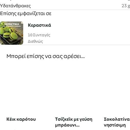
Υδατάνθρακες
23 g
Επίσης εμφανίζεται σε
Κεραστικά
10 Συνταγές
Διεθνώς
Μπορεί επίσης να σας αρέσει...
Κέικ καρότου
Tσίζκεϊκ με γεύση
Σοκολατίνα
μπράουνι
νηστίσιμη