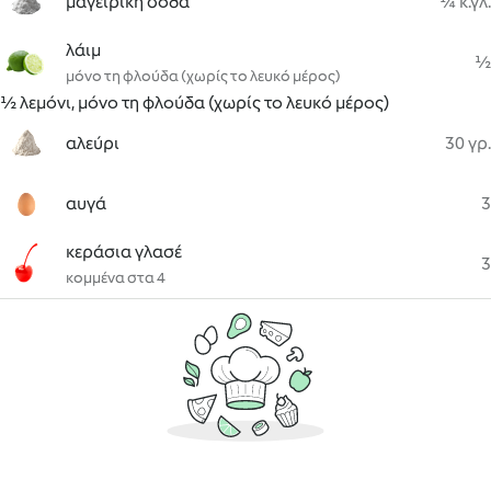
μαγειρική σόδα
¼ κ.γλ.
λάιμ
½
μόνο τη φλούδα (χωρίς το λευκό μέρος)
½ λεμόνι, μόνο τη φλούδα (χωρίς το λευκό μέρος)
αλεύρι
30 γρ.
αυγά
3
κεράσια γλασέ
3
κομμένα στα 4