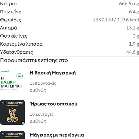
Νάτριο
666.6 mg
Πρωτεΐνη
6.4 g
Θερμίδες
1337.1 kJ / 319.6 kcal
Λιπαρά
13.1 g
Φυτικές ίνες
3 g
Κορεσμένα λιπαρά
1.9 g
Υδατάνθρακες
44.6 g
Παρουσιάστηκε επίσης στο
H Βασική Μαγειρική
158 Συνταγές
Διεθνώς
Ήρωας του σπιτικού
10 Συνταγές
Διεθνώς
Μάγειρας με περιέργεια