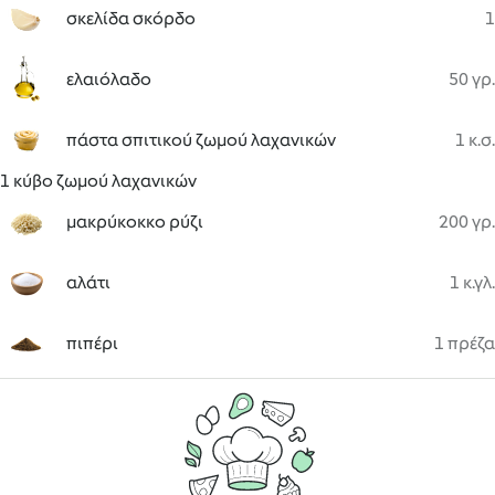
σκελίδα σκόρδο
1
ελαιόλαδο
50 γρ.
πάστα σπιτικού ζωμού λαχανικών
1 κ.σ.
1 κύβο ζωμού λαχανικών
μακρύκοκκο ρύζι
200 γρ.
αλάτι
1 κ.γλ.
πιπέρι
1 πρέζα