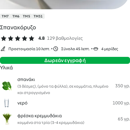
TM7
TM6
TM5
TM31
Σπανακόρυζο
4.8
129 βαθμολογίες
Προετοιμασία 10 λεπτ.
Σύνολο 45 λεπτ.
4 μερίδες
Δωρεάν εγγραφή
Υλικά
σπανάκι
350 γρ.
(3 δέσμες), (μόνο τα φύλλα), σε κομμάτια, πλυμένο
και στραγγισμένο
νερό
1000 γρ.
φρέσκα κρεμμυδάκια
65 γρ.
κομμένα στα τρία (3-4 κρεμμυδάκια)