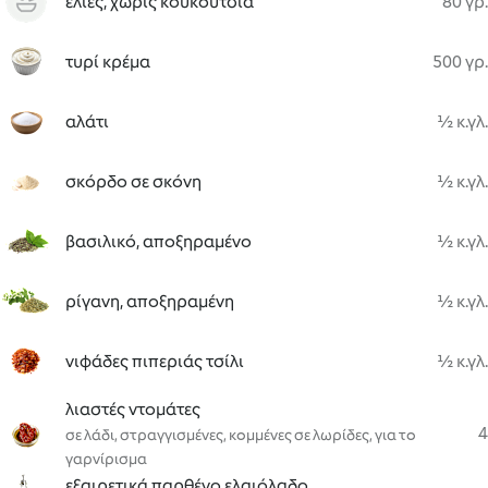
ελιές, χωρίς κουκούτσια
80 γρ.
τυρί κρέμα
500 γρ.
αλάτι
½ κ.γλ.
σκόρδο σε σκόνη
½ κ.γλ.
βασιλικό, αποξηραμένο
½ κ.γλ.
ρίγανη, αποξηραμένη
½ κ.γλ.
νιφάδες πιπεριάς τσίλι
½ κ.γλ.
λιαστές ντομάτες
4
σε λάδι, στραγγισμένες, κομμένες σε λωρίδες, για το
γαρνίρισμα
εξαιρετικά παρθένο ελαιόλαδο