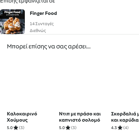
Επίσης εμφανίζεται σε
Finger Food
14 Συνταγές
Διεθνώς
Μπορεί επίσης να σας αρέσει...
Καλοκαιρινό
Ντιπ με πράσο και
Σκορδαλιά 
Χούμους
καπνιστό σολομό
και καρύδια
5.0
(3)
5.0
(3)
4.3
(4)