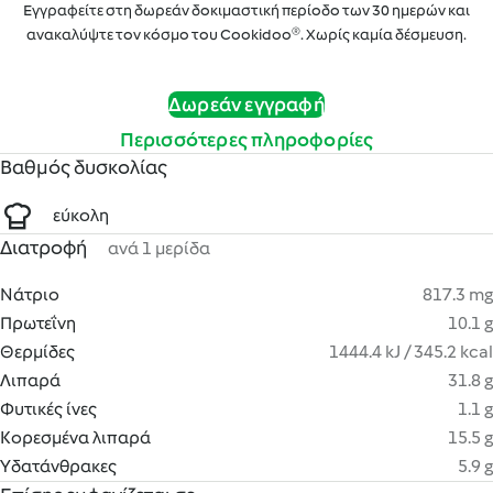
Εγγραφείτε στη δωρεάν δοκιμαστική περίοδο των 30 ημερών και
ανακαλύψτε τον κόσμο του Cookidoo®. Χωρίς καμία δέσμευση.
Δωρεάν εγγραφή
Περισσότερες πληροφορίες
Βαθμός δυσκολίας
εύκολη
Διατροφή
ανά 1 μερίδα
Νάτριο
817.3 mg
Πρωτεΐνη
10.1 g
Θερμίδες
1444.4 kJ / 345.2 kcal
Λιπαρά
31.8 g
Φυτικές ίνες
1.1 g
Κορεσμένα λιπαρά
15.5 g
Υδατάνθρακες
5.9 g