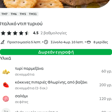
TM7
TM6
TM5
TM31
Ιταλικό ντιπ τυριού
4.5
2 βαθμολογίες
Προετοιμασία 5 λεπτ.
Σύνολο 4ωρ. 10 λεπτ.
8 μερίδες
Δωρεάν εγγραφή
Υλικά
τυρί παρμεζάνα
60 γρ.
σε κομμάτια
κόκκινες πιπεριές Φλωρίνης, από βαζάκι
200 γρ.
σε κομμάτια (2-3 εκ.)
σαλάμι
120 γρ.
σε φέτες