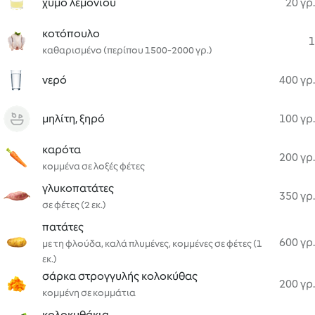
χυμό λεμονιού
20 γρ.
κοτόπουλο
1
καθαρισμένο (περίπου 1500-2000 γρ.)
νερό
400 γρ.
μηλίτη, ξηρό
100 γρ.
καρότα
200 γρ.
κομμένα σε λοξές φέτες
γλυκοπατάτες
350 γρ.
σε φέτες (2 εκ.)
πατάτες
600 γρ.
με τη φλούδα, καλά πλυμένες, κομμένες σε φέτες (1
εκ.)
σάρκα στρογγυλής κολοκύθας
200 γρ.
κομμένη σε κομμάτια
κολοκυθάκια