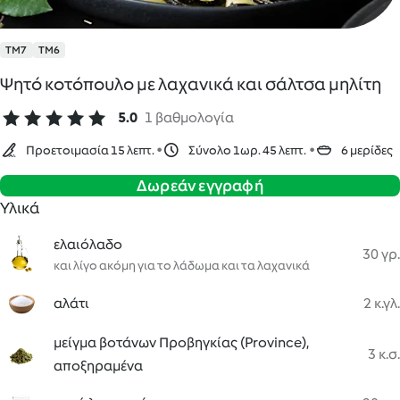
TM7
TM6
Ψητό κοτόπουλο με λαχανικά και σάλτσα μηλίτη
5.0
1 βαθμολογία
Προετοιμασία 15 λεπτ.
Σύνολο 1ωρ. 45 λεπτ.
6 μερίδες
Δωρεάν εγγραφή
Υλικά
ελαιόλαδο
30 γρ.
και λίγο ακόμη για το λάδωμα και τα λαχανικά
αλάτι
2 κ.γλ.
μείγμα βοτάνων Προβηγκίας (Province),
3 κ.σ.
αποξηραμένα