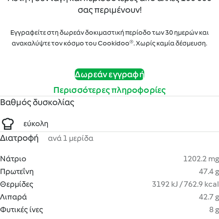
σας περιμένουν!
Εγγραφείτε στη δωρεάν δοκιμαστική περίοδο των 30 ημερών και
ανακαλύψτε τον κόσμο του Cookidoo®. Χωρίς καμία δέσμευση.
Δωρεάν εγγραφή
Περισσότερες πληροφορίες
Βαθμός δυσκολίας
εύκολη
Διατροφή
ανά 1 μερίδα
Νάτριο
1202.2 mg
Πρωτεΐνη
47.4 g
Θερμίδες
3192 kJ / 762.9 kcal
Λιπαρά
42.7 g
Φυτικές ίνες
8 g