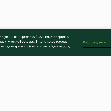
α εξατομικεύουμε περιεχόμενο και διαφημίσεις,
υμε την κυκλοφορία μας. Επίσης, κοινοποιούμε
Ρυθμίσεις για τα c
 στους συνεργάτες μέσων κοινωνικής δικτύωσης,
ζ
Σαλάτα Caprese με ζυμαρικά
Φετουτσίνι με 
και κοτόπουλο
4.8
(4)
4.8
(9)