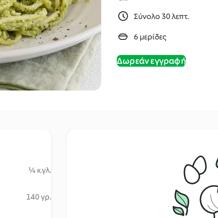
Σύνολο 30 λεπτ.
6 μερίδες
Δωρεάν εγγραφή
¼ κ.γλ.
140 γρ.