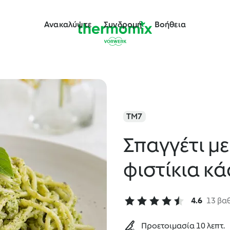
Ανακαλύψτε
Συνδρομή
Βοήθεια
TM7
Σπαγγέτι μ
φιστίκια κ
4.6
13 βα
Προετοιμασία 10 λεπτ.