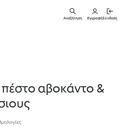
Μετάβασ
στο
Αναζήτηση
Εγγραφή
Σύνδεση
κύριο
περιεχόμ
ε πέστο αβοκάντο &
άσιους
θμολογίες