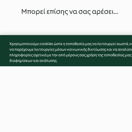
Μπορεί επίσης να σας αρέσει...
Χρησιμοποιούμε cookies ώστε η τοποθεσία μας να λειτουργεί σωστά, ν
να παρέχουμε λειτουργίες μέσων κοινωνικής δικτύωσης και να αναλύο
πληροφορίες σχετικά με την από μέρους σας χρήση της τοποθεσίας μας
διαφημίσεων και ανάλυσης.
Σπαγγέτι καρμπονάρα
Σπαγγέτι μπολονέ
4.4
(61)
4.4
(17)