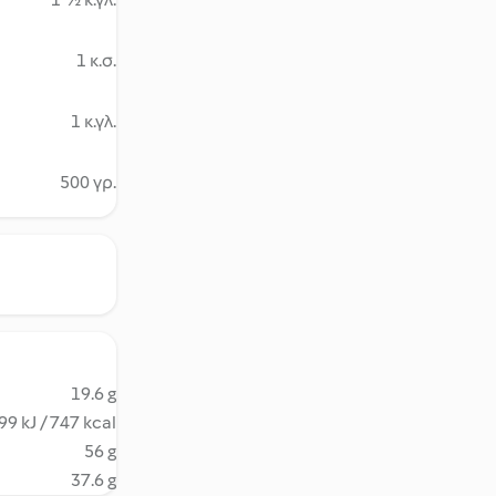
1 κ.σ.
1 κ.γλ.
500 γρ.
19.6 g
99 kJ / 747 kcal
56 g
37.6 g