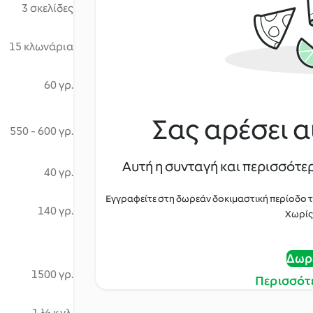
3 σκελίδες
15 κλωνάρια
60 γρ.
Σας αρέσει α
550 - 600 γρ.
Αυτή η συνταγή και περισσότερ
40 γρ.
Εγγραφείτε στη δωρεάν δοκιμαστική περίοδο 
140 γρ.
Χωρίς
Δωρ
1500 γρ.
Περισσότ
1 ½ κ.γλ.