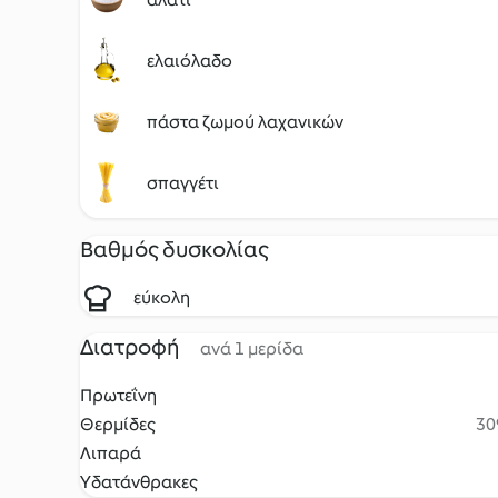
ελαιόλαδο
πάστα ζωμού λαχανικών
σπαγγέτι
Βαθμός δυσκολίας
εύκολη
Διατροφή
ανά 1 μερίδα
Πρωτεΐνη
Θερμίδες
30
Λιπαρά
Υδατάνθρακες