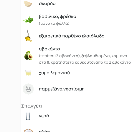
σκόρδο
βασιλικό, φρέσκo
(μόνο τα φύλλα)
εξαιρετικά παρθένο ελαιόλαδο
αβοκάντο
(περίπου 3 αβοκάντο), ξεφλουδισμένα, κομμένα
στα 8, κρατήστε το κουκούτσι από το 1 αβοκάντο
χυμό λεμονιού
παρμεζάνα νηστίσιμη
Σπαγγέτι
νερό
αλάτι