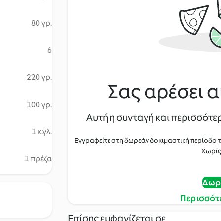
80 γρ.
6
220 γρ.
Σας αρέσει α
100 γρ.
Αυτή η συνταγή και περισσότερ
1 κ.γλ.
Εγγραφείτε στη δωρεάν δοκιμαστική περίοδο 
Χωρίς
1 πρέζα
Δωρ
Περισσότ
Επίσης εμφανίζεται σε