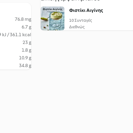
Φιστίκι Αιγίνης
76.8 mg
10 Συνταγές
6.7 g
Διεθνώς
 kJ / 361.1 kcal
23 g
1.8 g
10.9 g
34.8 g