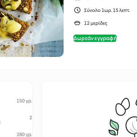
Σύνολο 1ωρ. 15 λεπτ.
12 μερίδες
Δωρεάν εγγραφή
150 γρ.
2
ς
280 γρ.