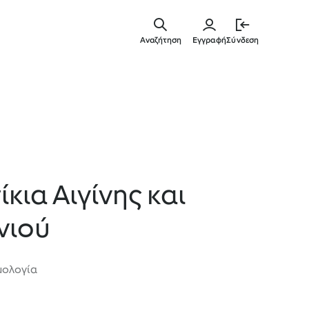
Μετάβασ
στο
Αναζήτηση
Εγγραφή
Σύνδεση
κύριο
περιεχόμ
ίκια Αιγίνης και
νιού
μολογία