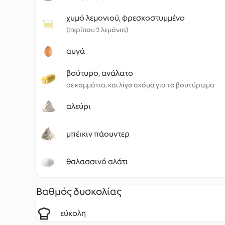
χυμό λεμονιού, φρεσκοστυμμένο
(περίπου 2 λεμόνια)
αυγά
βούτυρο, ανάλατο
σε κομμάτια, και λίγο ακόμα για το βουτύρωμα
αλεύρι
μπέικιν πάουντερ
θαλασσινό αλάτι
Βαθμός δυσκολίας
εύκολη