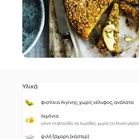
Υλικά
φιστίκια Αιγίνης, χωρίς κέλυφος, ανάλατα
λεμόνια
μόνο τη φλούδα, σε λωρίδες, χωρίς το λευκό μέρο
ψιλή ζάχαρη (κάστερ)