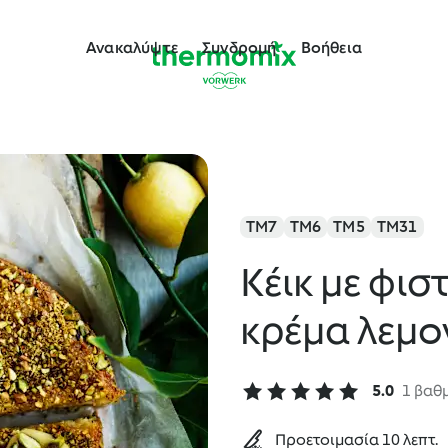
Ανακαλύψτε
Συνδρομή
Βοήθεια
TM7
TM6
TM5
TM31
Κέικ με φιστ
κρέμα λεμο
5.0
1 βαθ
Προετοιμασία 10 λεπτ.