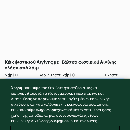
Κέικ φιστικιού Αιγίνης με
Σάλτσα φιστικιού Αιγίνης
γλάσο από λάιμ
5
(1)
1ωρ. 30 λεπτ.
5
(1)
15 λεπτ.
Χρησιμοποιούμε cookies ώστε η τοποθεσία μας να
© Πνευματικά Δικαιώματα 2026
λειτουργεί σωστά, να εξατομικεύουμε περιεχόμενο και
διαφημίσεις, να παρέχουμε λειτουργίες μέσων κοινωνικής
Όροι Χρήσης Υπηρεσίας
δικτύωσης και να αναλύουμε την κυκλοφορία μας. Επίσης,
Πολιτική Απορρήτου
κοινοποιούμε πληροφορίες σχετικά με την από μέρους σας
Δήλωση Αποποίησης Ευθύνης
χρήση της τοποθεσίας μας στους συνεργάτες μέσων
κοινωνικής δικτύωσης, διαφημίσεων και ανάλυσης.
Διαχειριστής ιστοσελίδας