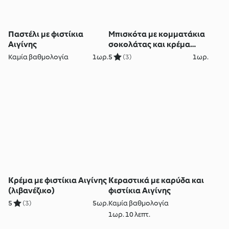
Παστέλι με φιστίκια
Μπισκότα με κομματάκια
Αιγίνης
σοκολάτας και κρέμα
φιστικιού Αιγίνης
Καμία βαθμολογία
1ωρ.
5
(3)
1ωρ.
Κρέμα με φιστίκια Αιγίνης
Κεραστικά με καρύδα και
(λιβανέζικο)
φιστίκια Αιγίνης
5
(3)
5ωρ.
Καμία βαθμολογία
1ωρ. 10 λεπτ.