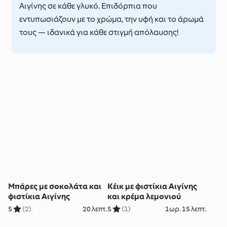
Αιγίνης σε κάθε γλυκό. Επιδόρπια που
εντυπωσιάζουν με το χρώμα, την υφή και το άρωμά
τους — ιδανικά για κάθε στιγμή απόλαυσης!
Μπάρες με σοκολάτα και
Κέικ με φιστίκια Αιγίνης
φιστίκια Αιγίνης
και κρέμα λεμονιού
5
(2)
20 λεπτ.
5
(1)
1ωρ. 15 λεπτ.