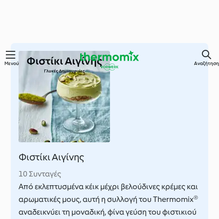
Μετάβαση
Μενού
Αναζήτηση
στο
κύριο
περιεχόμενο
Φιστίκι Αιγίνης
10 Συνταγές
Από εκλεπτυσμένα κέικ μέχρι βελούδινες κρέμες και
αρωματικές μους, αυτή η συλλογή του Thermomix®
αναδεικνύει τη μοναδική, φίνα γεύση του φιστικιού