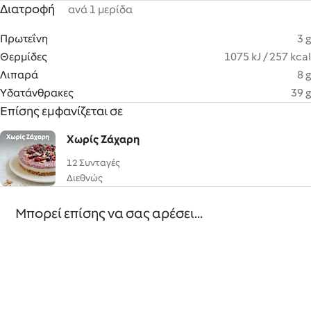
Διατροφή
ανά 1 μερίδα
Πρωτεΐνη
3 g
Θερμίδες
1075 kJ / 257 kcal
Λιπαρά
8 g
Υδατάνθρακες
39 g
Επίσης εμφανίζεται σε
Χωρίς Ζάχαρη
12 Συνταγές
Διεθνώς
Μπορεί επίσης να σας αρέσει...