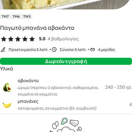
TM7
TM6
TM5
Παγωτό μπανάνα αβοκάντο
5.0
4 βαθμολογίες
Προετοιμασία 5 λεπτ.
Σύνολο 5 λεπτ.
4 μερίδες
Δωρεάν εγγραφή
Υλικά
αβοκάντο
240 - 250 γρ.
ώριμα (περίπου 2 αβοκάντο), καθαρισμένα,
κομμένα σε κομμάτια
μπανάνες
4
κατεψυγμένες, σε κομμάτια (βλ. συμβουλή)