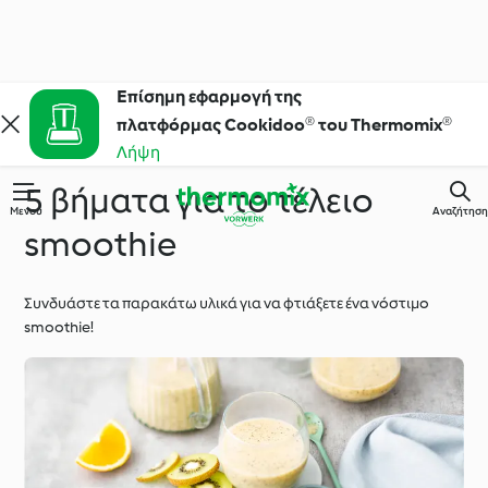
Επίσημη εφαρμογή της
πλατφόρμας Cookidoo® του Thermomix®
Λήψη
5 βήματα για το τέλειο
Μενού
Αναζήτηση
smoothie
Συνδυάστε τα παρακάτω υλικά για να φτιάξετε ένα νόστιμο
smoothie!