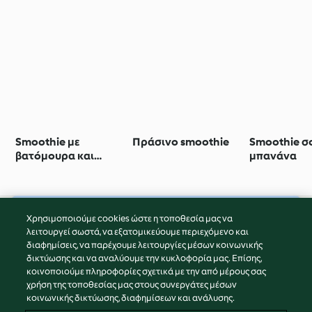
Smoothie με
Πράσινο smoothie
Smoothie σ
βατόμουρα και
μπανάνα
βρώμη
Χρησιμοποιούμε cookies ώστε η τοποθεσία μας να
© Πνευματικά Δικαιώματα 2026
λειτουργεί σωστά, να εξατομικεύουμε περιεχόμενο και
διαφημίσεις, να παρέχουμε λειτουργίες μέσων κοινωνικής
Όροι Χρήσης Υπηρεσίας
δικτύωσης και να αναλύουμε την κυκλοφορία μας. Επίσης,
Πολιτική Απορρήτου
κοινοποιούμε πληροφορίες σχετικά με την από μέρους σας
Δήλωση Αποποίησης Ευθύνης
χρήση της τοποθεσίας μας στους συνεργάτες μέσων
κοινωνικής δικτύωσης, διαφημίσεων και ανάλυσης.
Διαχειριστής ιστοσελίδας