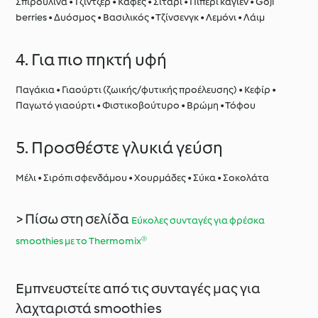
Σπιρουλίνα • Τζίντζερ • Καφές • Σιτάρι • Πιπέρι καγιέν • Goji
berries • Δυόσμος • Βασιλικός • Τζίνσενγκ • Λεμόνι • Λάιμ
4. Για πιο πηκτή υφή
Παγάκια • Γιαούρτι (ζωικής/φυτικής προέλευσης) • Κεφίρ •
Παγωτό γιαούρτι • Φιστικοβούτυρο • Βρώμη • Τόφου
5. Προσθέστε γλυκιά γεύση
Μέλι • Σιρόπι σφενδάμου • Χουρμάδες • Σύκα • Σοκολάτα
> Πίσω στη σελίδα
Εύκολες συνταγές για φρέσκα
smoothies με το Thermomix®
Εμπνευστείτε από τις συνταγές μας για
λαχταριστά smoothies