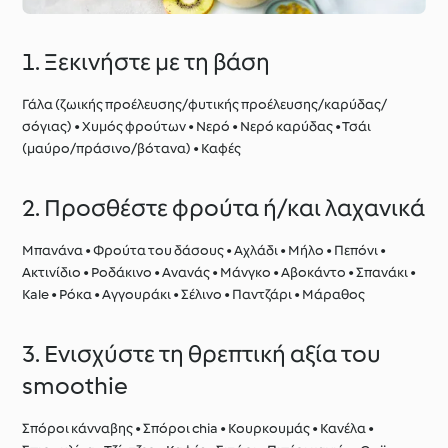
1. Ξεκινήστε με τη βάση
Γάλα (ζωικής προέλευσης/φυτικής προέλευσης/καρύδας/
σόγιας) • Χυμός φρούτων • Νερό • Νερό καρύδας • Τσάι
(μαύρο/πράσινο/βότανα) • Καφές
2. Προσθέστε φρούτα ή/και λαχανικά
Μπανάνα • Φρούτα του δάσους • Αχλάδι • Μήλο • Πεπόνι •
Ακτινίδιο • Ροδάκινο • Ανανάς • Μάνγκο • Αβοκάντο • Σπανάκι •
Kale • Ρόκα • Αγγουράκι • Σέλινο • Παντζάρι • Μάραθος
3. Ενισχύστε τη θρεπτική αξία του
smoothie
Σπόροι κάνναβης • Σπόροι chia • Κουρκουμάς • Κανέλα •