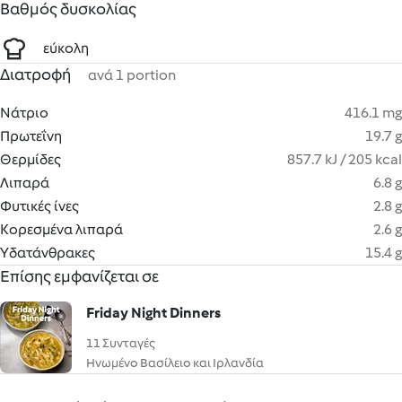
Βαθμός δυσκολίας
εύκολη
Διατροφή
ανά 1 portion
Νάτριο
416.1 mg
Πρωτεΐνη
19.7 g
Θερμίδες
857.7 kJ / 205 kcal
Λιπαρά
6.8 g
Φυτικές ίνες
2.8 g
Κορεσμένα λιπαρά
2.6 g
Υδατάνθρακες
15.4 g
Επίσης εμφανίζεται σε
Friday Night Dinners
11 Συνταγές
Ηνωμένο Βασίλειο και Ιρλανδία