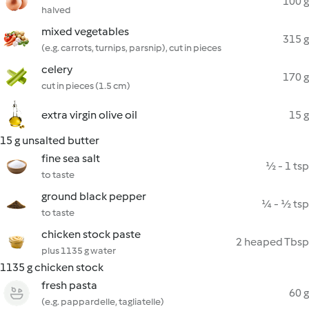
100 g
halved
mixed vegetables
315 g
(e.g. carrots, turnips, parsnip), cut in pieces
celery
170 g
cut in pieces (1.5 cm)
extra virgin olive oil
15 g
15 g unsalted butter
fine sea salt
½ - 1 tsp
to taste
ground black pepper
¼ - ½ tsp
to taste
chicken stock paste
2 heaped Tbsp
plus 1135 g water
1135 g chicken stock
fresh pasta
60 g
(e.g. pappardelle, tagliatelle)