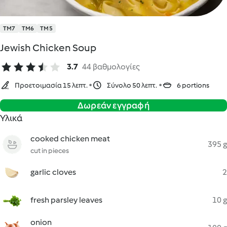
TM7
TM6
TM5
Jewish Chicken Soup
3.7
44 βαθμολογίες
Προετοιμασία 15 λεπτ.
Σύνολο 50 λεπτ.
6 portions
Δωρεάν εγγραφή
Υλικά
cooked chicken meat
395 g
cut in pieces
garlic cloves
2
fresh parsley leaves
10 g
onion