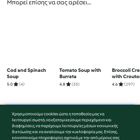
Μπορεί επίσης να σας αρέσει...
Cod and Spinach
Tomato Soup with
Broccoli Cr
Soup
Burrata
with Crouto
5.0
(4)
4.8
(35)
4.6
(297)
Χρησιμοποιούμε cookies ώστε η τοποθεσία μας να
© Πνευματικά Δικαιώματα 2026
λειτουργεί σωστά, να εξατομικεύουμε περιεχόμενο και
διαφημίσεις, να παρέχουμε λειτουργίες μέσων κοινωνικής
Όροι Χρήσης Υπηρεσίας
δικτύωσης και να αναλύουμε την κυκλοφορία μας. Επίσης,
Πολιτική Απορρήτου
κοινοποιούμε πληροφορίες σχετικά με την από μέρους σας