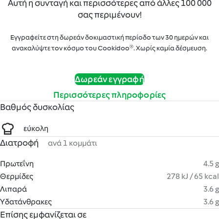
Αυτή η συνταγή και περισσότερες από άλλες 100 000
σας περιμένουν!
Εγγραφείτε στη δωρεάν δοκιμαστική περίοδο των 30 ημερών και
ανακαλύψτε τον κόσμο του Cookidoo®. Χωρίς καμία δέσμευση.
Δωρεάν εγγραφή
Περισσότερες πληροφορίες
Βαθμός δυσκολίας
εύκολη
Διατροφή
ανά 1 κομμάτι
Πρωτεΐνη
4.5 g
Θερμίδες
278 kJ / 65 kcal
Λιπαρά
3.6 g
Υδατάνθρακες
3.6 g
Επίσης εμφανίζεται σε