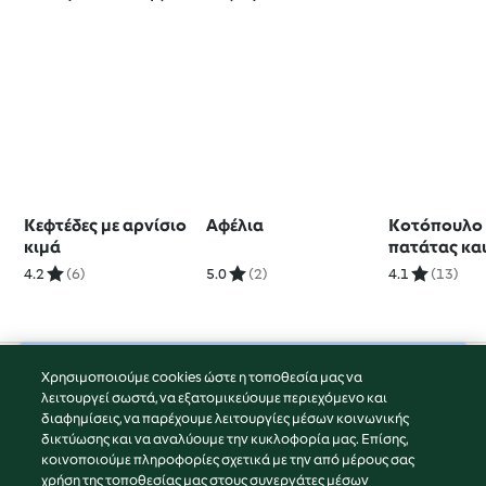
Κεφτέδες με αρνίσιο
Αφέλια
Κοτόπουλο 
κιμά
πατάτας κα
gravy
4.2
(6)
5.0
(2)
4.1
(13)
Χρησιμοποιούμε cookies ώστε η τοποθεσία μας να
© Πνευματικά Δικαιώματα 2026
λειτουργεί σωστά, να εξατομικεύουμε περιεχόμενο και
διαφημίσεις, να παρέχουμε λειτουργίες μέσων κοινωνικής
Όροι Χρήσης Υπηρεσίας
δικτύωσης και να αναλύουμε την κυκλοφορία μας. Επίσης,
Πολιτική Απορρήτου
κοινοποιούμε πληροφορίες σχετικά με την από μέρους σας
Δήλωση Αποποίησης Ευθύνης
χρήση της τοποθεσίας μας στους συνεργάτες μέσων