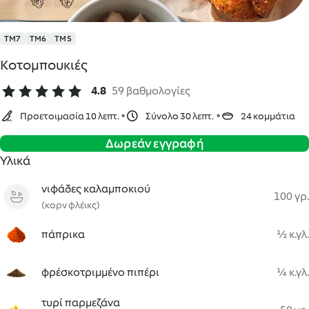
TM7
TM6
TM5
Κοτομπουκιές
4.8
59 βαθμολογίες
Προετοιμασία 10 λεπτ.
Σύνολο 30 λεπτ.
24 κομμάτια
Δωρεάν εγγραφή
Υλικά
νιφάδες καλαμποκιού
100 γρ.
(κορν φλέικς)
πάπρικα
½ κ.γλ.
φρέσκοτριμμένο πιπέρι
¼ κ.γλ.
τυρί παρμεζάνα