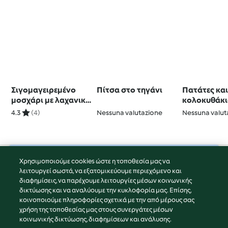
Σιγομαγειρεμένο
Πίτσα στο τηγάνι
Πατάτες κα
μοσχάρι με λαχανικά
κολοκυθάκι
(παραδοσιακό πιάτο
φούρνο με 
4.3
(4)
Nessuna valutazione
Nessuna valut
από τις Αστούριες)
ντομάτας κα
Χρησιμοποιούμε cookies ώστε η τοποθεσία μας να
© Πνευματικά Δικαιώματα 2026
λειτουργεί σωστά, να εξατομικεύουμε περιεχόμενο και
διαφημίσεις, να παρέχουμε λειτουργίες μέσων κοινωνικής
Όροι Χρήσης Υπηρεσίας
δικτύωσης και να αναλύουμε την κυκλοφορία μας. Επίσης,
Πολιτική Απορρήτου
κοινοποιούμε πληροφορίες σχετικά με την από μέρους σας
Δήλωση Αποποίησης Ευθύνης
χρήση της τοποθεσίας μας στους συνεργάτες μέσων
κοινωνικής δικτύωσης, διαφημίσεων και ανάλυσης.
Διαχειριστής ιστοσελίδας