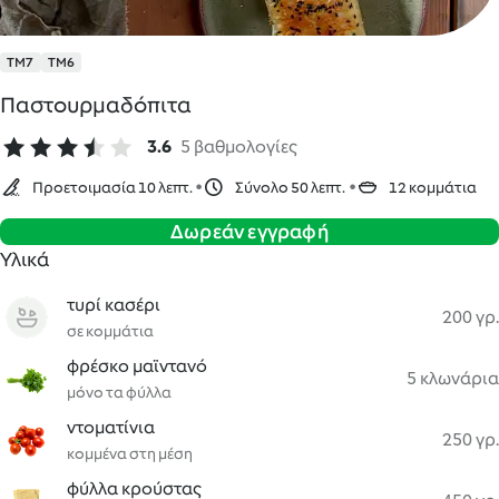
TM7
TM6
Παστουρμαδόπιτα
3.6
5 βαθμολογίες
Προετοιμασία 10 λεπτ.
Σύνολο 50 λεπτ.
12 κομμάτια
Δωρεάν εγγραφή
Υλικά
τυρί κασέρι
200 γρ.
σε κομμάτια
φρέσκο μαϊντανό
5 κλωνάρια
μόνο τα φύλλα
ντοματίνια
250 γρ.
κομμένα στη μέση
φύλλα κρούστας