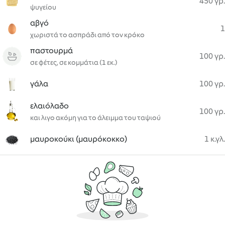
450 γρ.
ψυγείου
αβγό
1
χωριστά το ασπράδι από τον κρόκο
παστουρμά
100 γρ.
σε φέτες, σε κομμάτια (1 εκ.)
γάλα
100 γρ.
ελαιόλαδο
100 γρ.
και λιγο ακόμη για το άλειμμα του ταψιού
μαυροκούκι (μαυρόκοκκο)
1 κ.γλ.