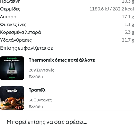
Πρωτεΐνη
10.3 g
Θερμίδες
1180.6 kJ / 282.2 kcal
Λιπαρά
17.1 g
Φυτικές ίνες
1.1 g
Κορεσμένα λιπαρά
5.3 g
Υδατάνθρακες
21.7 g
Επίσης εμφανίζεται σε
Thermomix όπως ποτέ άλλοτε
209 Συνταγές
Ελλάδα
Τραπέζι
38 Συνταγές
Ελλάδα
Μπορεί επίσης να σας αρέσει...