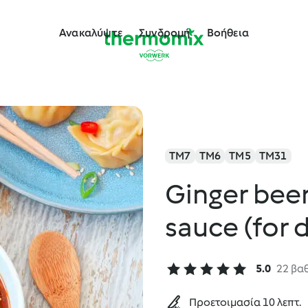
Ανακαλύψτε
Συνδρομή
Βοήθεια
TM7
TM6
TM5
TM31
Ginger bee
sauce (for 
5.0
22 βα
Προετοιμασία 10 λεπτ.