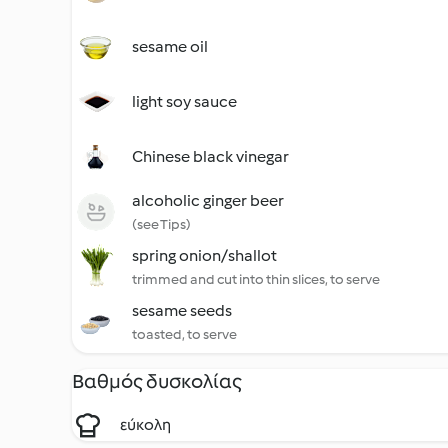
sesame oil
light soy sauce
Chinese black vinegar
alcoholic ginger beer
(see Tips)
spring onion/shallot
trimmed and cut into thin slices, to serve
sesame seeds
toasted, to serve
Βαθμός δυσκολίας
εύκολη