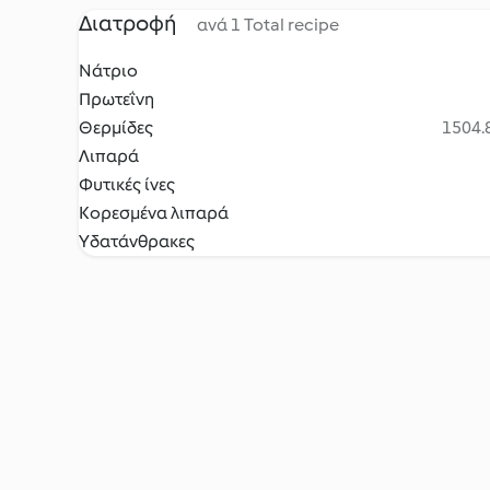
Διατροφή
ανά 1 Total recipe
Νάτριο
Πρωτεΐνη
Θερμίδες
1504.8
Λιπαρά
Φυτικές ίνες
Κορεσμένα λιπαρά
Υδατάνθρακες