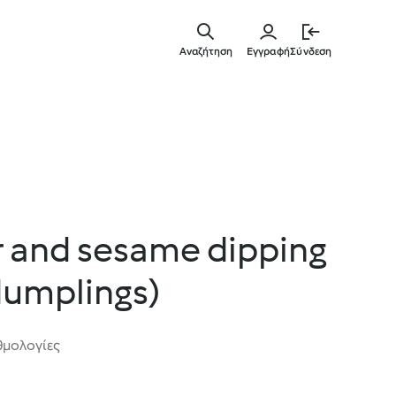
Μετάβασ
στο
Αναζήτηση
Εγγραφή
Σύνδεση
κύριο
περιεχόμ
r and sesame dipping
dumplings)
θμολογίες