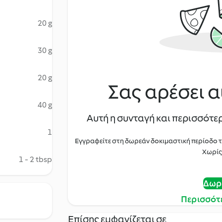
20 g
30 g
20 g
Σας αρέσει α
40 g
Αυτή η συνταγή και περισσότερ
1
Εγγραφείτε στη δωρεάν δοκιμαστική περίοδο 
Χωρίς
1 - 2 tbsp
Δωρ
Περισσότ
Επίσης εμφανίζεται σε