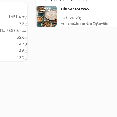
Dinner for two
1651.4 mg
10 Συνταγές
7.3 g
Αυστραλία και Νέα Ζηλανδία
 kJ / 358.3 kcal
32.6 g
4.3 g
4.6 g
13.2 g