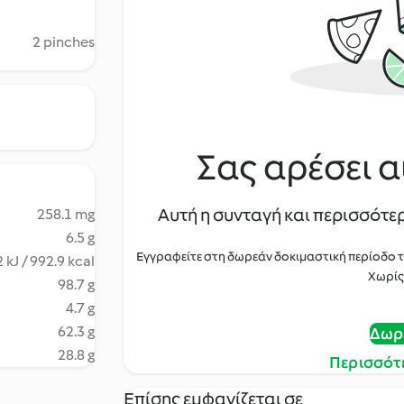
2 pinches
Σας αρέσει α
Αυτή η συνταγή και περισσότερ
258.1 mg
6.5 g
Εγγραφείτε στη δωρεάν δοκιμαστική περίοδο 
 kJ / 992.9 kcal
Χωρίς
98.7 g
4.7 g
62.3 g
Δωρ
28.8 g
Περισσότ
Επίσης εμφανίζεται σε