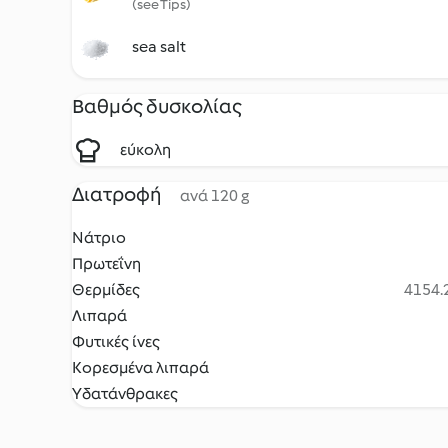
(see Tips)
sea salt
Βαθμός δυσκολίας
εύκολη
Διατροφή
ανά 120 g
Νάτριο
Πρωτεΐνη
Θερμίδες
4154.2
Λιπαρά
Φυτικές ίνες
Κορεσμένα λιπαρά
Υδατάνθρακες