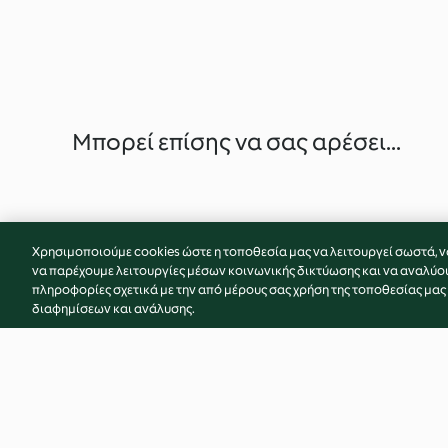
Μπορεί επίσης να σας αρέσει...
Χρησιμοποιούμε cookies ώστε η τοποθεσία μας να λειτουργεί σωστά, ν
να παρέχουμε λειτουργίες μέσων κοινωνικής δικτύωσης και να αναλύο
πληροφορίες σχετικά με την από μέρους σας χρήση της τοποθεσίας μας
διαφημίσεων και ανάλυσης.
Gochujang (Korean chilli
Yellow curry sauce