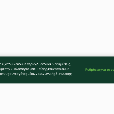
α εξατομικεύουμε περιεχόμενο και διαφημίσεις,
υμε την κυκλοφορία μας. Επίσης, κοινοποιούμε
Ρυθμίσεις για τα c
 στους συνεργάτες μέσων κοινωνικής δικτύωσης,
 (Dandelion
Black garlic and onion jam
Zingy avocado a