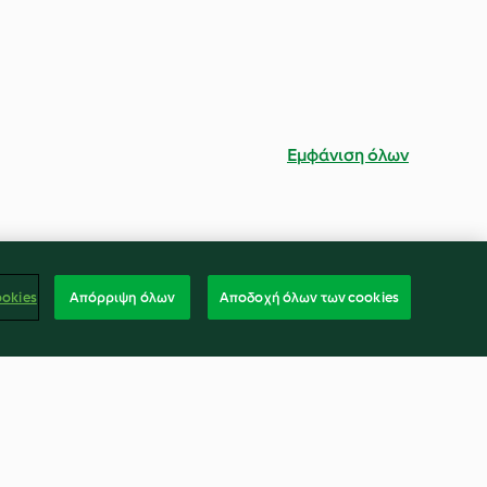
Εμφάνιση όλων
ookies
Απόρριψη όλων
Αποδοχή όλων των cookies
nd lime dip
Curried chickpea and lentil