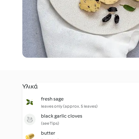
Υλικά
fresh sage
leaves only (approx. 5 leaves)
black garlic cloves
(see Tips)
butter