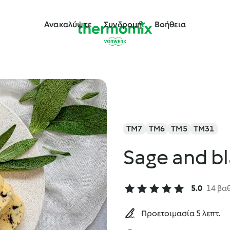
Ανακαλύψτε
Συνδρομή
Βοήθεια
TM7
TM6
TM5
TM31
Sage and bl
5.0
14 βα
Προετοιμασία 5 λεπτ.