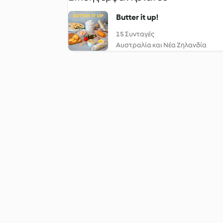
Butter it up!
15 Συνταγές
Αυστραλία και Νέα Ζηλανδία