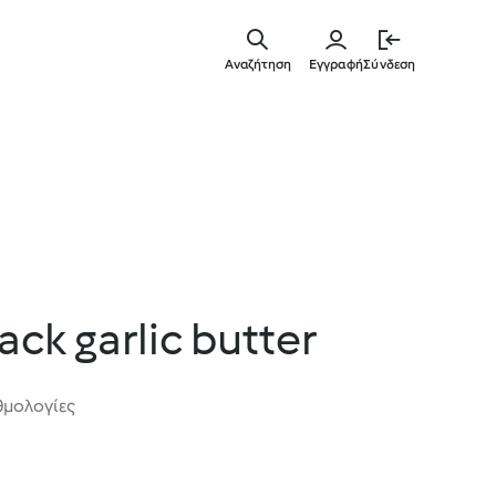
Μετάβασ
στο
Αναζήτηση
Εγγραφή
Σύνδεση
κύριο
περιεχόμ
ack garlic butter
θμολογίες