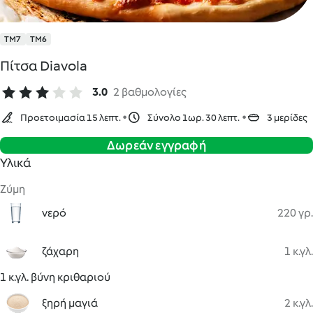
TM7
TM6
Πίτσα Diavola
3.0
2 βαθμολογίες
Προετοιμασία 15 λεπτ.
Σύνολο 1ωρ. 30 λεπτ.
3 μερίδες
Δωρεάν εγγραφή
Υλικά
Ζύμη
νερό
220 γρ.
ζάχαρη
1 κ.γλ.
1 κ.γλ. βύνη κριθαριού
ξηρή μαγιά
2 κ.γλ.