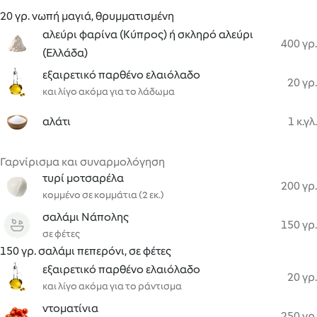
20 γρ. νωπή μαγιά, θρυμματισμένη
αλεύρι φαρίνα (Κύπρος) ή σκληρό αλεύρι
400 γρ.
(Ελλάδα)
εξαιρετικό παρθένο ελαιόλαδο
20 γρ.
και λίγο ακόμα για το λάδωμα
αλάτι
1 κ.γλ.
Γαρνίρισμα και συναρμολόγηση
τυρί μοτσαρέλα
200 γρ.
κομμένο σε κομμάτια (2 εκ.)
σαλάμι Νάπολης
150 γρ.
σε φέτες
150 γρ. σαλάμι πεπερόνι, σε φέτες
εξαιρετικό παρθένο ελαιόλαδο
20 γρ.
και λίγο ακόμα για το ράντισμα
ντοματίνια
250 γρ.