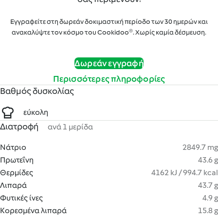
Εγγραφείτε στη δωρεάν δοκιμαστική περίοδο των 30 ημερών και
ανακαλύψτε τον κόσμο του Cookidoo®. Χωρίς καμία δέσμευση.
Δωρεάν εγγραφή
Περισσότερες πληροφορίες
Βαθμός δυσκολίας
εύκολη
Διατροφή
ανά 1 μερίδα
Νάτριο
2849.7 mg
Πρωτεΐνη
43.6 g
Θερμίδες
4162 kJ / 994.7 kcal
Λιπαρά
43.7 g
Φυτικές ίνες
4.9 g
Κορεσμένα λιπαρά
15.8 g