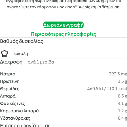
Εγγραφείτε στη δωρεάν δοκιμαστική περίοδο των 30 ημερών και
ανακαλύψτε τον κόσμο του Cookidoo®. Χωρίς καμία δέσμευση.
Δωρεάν εγγραφή
Περισσότερες πληροφορίες
Βαθμός δυσκολίας
εύκολη
Διατροφή
ανά 1 μερίδα
Νάτριο
393.3 mg
Πρωτεΐνη
1.5 g
Θερμίδες
460.5 kJ / 110.1 kcal
Λιπαρά
8.5 g
Φυτικές ίνες
4.1 g
Κορεσμένα λιπαρά
1.2 g
Υδατάνθρακες
8.4 g
Επίσης εμφανίζεται σε