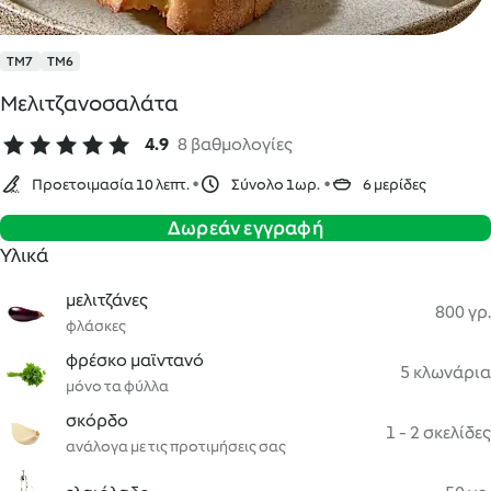
TM7
TM6
Μελιτζανοσαλάτα
4.9
8 βαθμολογίες
Προετοιμασία 10 λεπτ.
Σύνολο 1ωρ.
6 μερίδες
Δωρεάν εγγραφή
Υλικά
μελιτζάνες
800 γρ.
φλάσκες
φρέσκο μαϊντανό
5 κλωνάρια
μόνο τα φύλλα
σκόρδο
1 - 2 σκελίδες
ανάλογα με τις προτιμήσεις σας