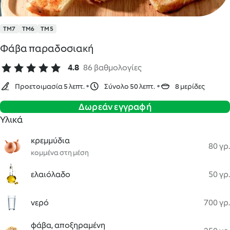
TM7
TM6
TM5
Φάβα παραδοσιακή
4.8
86 βαθμολογίες
Προετοιμασία 5 λεπτ.
Σύνολο 50 λεπτ.
8 μερίδες
Δωρεάν εγγραφή
Υλικά
κρεμμύδια
80 γρ.
κομμένα στη μέση
ελαιόλαδο
50 γρ.
νερό
700 γρ.
φάβα, αποξηραμένη