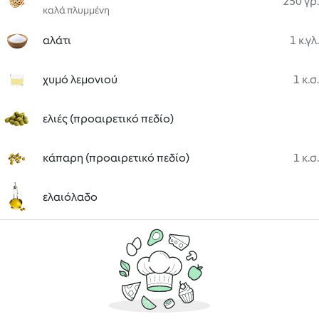
250 γρ.
καλά πλυμμένη
αλάτι
1 κ.γλ.
χυμό λεμονιού
1 κ.σ.
ελιές (προαιρετικό πεδίο)
κάπαρη (προαιρετικό πεδίο)
1 κ.σ.
ελαιόλαδο