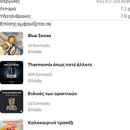
Θερμίδες
431 kJ / 103 kcal
Λιπαρά
7.1 g
Υδατάνθρακες
7.8 g
Επίσης εμφανίζεται σε
Blue Zones
10 Συνταγές
Ελλάδα
Thermomix όπως ποτέ άλλοτε
209 Συνταγές
Ελλάδα
Ειδικός των ορεκτικών
10 Συνταγές
Ελλάδα
Καλοκαιρινό τραπέζι