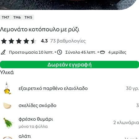
TM7
TM6
TM5
Λεμονάτο κοτόπουλο με ρύζι
4.3
73 βαθμολογίες
Προετοιμασία 10 λεπτ.
Σύνολο 45 λεπτ.
4 μερίδες
Δωρεάν εγγραφή
Υλικά
εξαιρετικό παρθένο ελαιόλαδο
30 γρ.
σκελίδες σκόρδο
3
φρέσκο θυμάρι
2 κλωνάρια
μόνο τα φύλλα
αλάτι