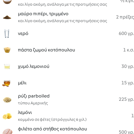
½ κ.γλ.
και λίγο ακόμη, ανάλογα με τις προτιμήσεις σας
μαύρο πιπέρι, τριμμένο
2 πρέζες
και λίγο ακόμη, ανάλογα με τις προτιμήσεις σας
νερό
600 γρ.
πάστα ζωμού κοτόπουλου
1 κ.σ.
χυμό λεμονιού
30 γρ.
μέλι
15 γρ.
ρύζι parboiled
225 γρ.
τύπου Αμερικής
λεμόνι
1
κομμένο σε φέτες (στρόγγυλες 6 χιλ.)
φιλέτο από στήθος κοτόπουλου
500 γρ.