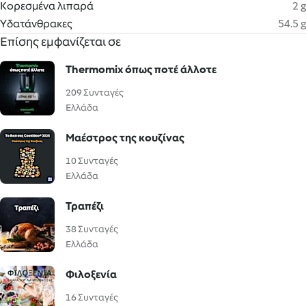
Κορεσμένα λιπαρά
2 g
Υδατάνθρακες
54.5 g
Επίσης εμφανίζεται σε
Thermomix όπως ποτέ άλλοτε
209 Συνταγές
Ελλάδα
Μαέστρος της κουζίνας
10 Συνταγές
Ελλάδα
Τραπέζι
38 Συνταγές
Ελλάδα
Φιλοξενία
16 Συνταγές