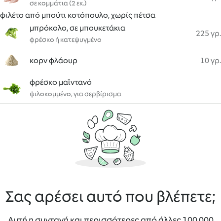
σε κομμάτια (2 εκ.)
φιλέτο από μπούτι κοτόπουλο, χωρίς πέτσα
μπρόκολο, σε μπουκετάκια
225 γρ.
φρέσκο ή κατεψυγμένο
κορν φλάουρ
10 γρ.
φρέσκο μαϊντανό
ψιλοκομμένο, για σερβίρισμα
Σας αρέσει αυτό που βλέπετε;
Αυτή η συνταγή και περισσότερες από άλλες 100 000