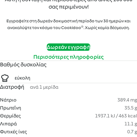
σας περιμένουν!
Εγγραφείτε στη δωρεάν δοκιμαστική περίοδο των 30 ημερών και
ανακαλύψτε τον κόσμο του Cookidoo®. Χωρίς καμία δέσμευση.
Δωρεάν εγγραφή
Περισσότερες πληροφορίες
Βαθμός δυσκολίας
εύκολη
Διατροφή
ανά 1 μερίδα
Νάτριο
389.4 mg
Πρωτεΐνη
35.5 g
Θερμίδες
1937.1 kJ / 463 kcal
Λιπαρά
11.1 g
Φυτικές ίνες
0.7 g