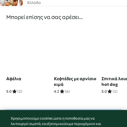
Ελλάδα
Μπορεί επίσης να σας αρέσει...
Αφέλια
Κεφτέδες με αρνίσιο
Σπιτικά λο
κιμά
hot dog
5.0
(2)
4.2
(6)
5.0
(1)
Χρησιμοποιούμε cookies ώστε η τοποθεσία μας να
© Πνευματικά Δικαιώματα 2026
λειτουργεί σωστά, να εξατομικεύουμε περιεχόμενο και