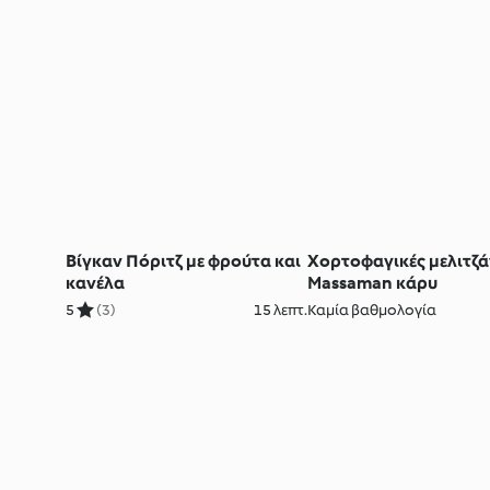
Βίγκαν Πόριτζ με φρούτα και
Χορτοφαγικές μελιτζά
κανέλα
Massaman κάρυ
5
(3)
15 λεπτ.
Καμία βαθμολογία