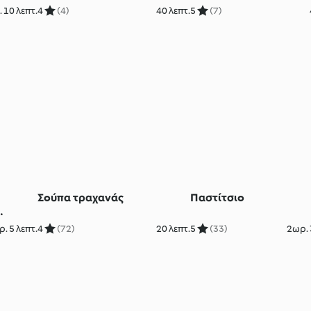
 10 λεπτ.
4
(4)
40 λεπτ.
5
(7)
Σούπα τραχανάς
Παστίτσιο
. 5 λεπτ.
4
(72)
20 λεπτ.
5
(33)
2ωρ. 