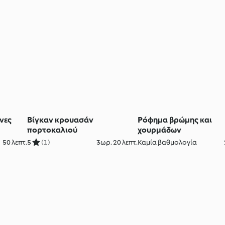
νες
Βίγκαν κρουασάν
Ρόφημα βρώμης και
πορτοκαλιού
χουρμάδων
50 λεπτ.
5
(1)
3ωρ. 20 λεπτ.
Καμία βαθμολογία