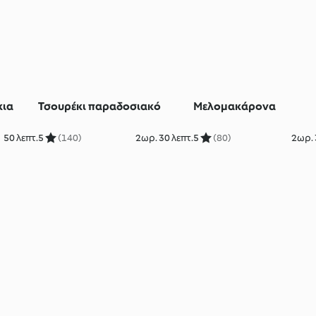
κια
Τσουρέκι παραδοσιακό
Μελομακάρονα
50 λεπτ.
5
(140)
2ωρ. 30 λεπτ.
5
(80)
2ωρ. 