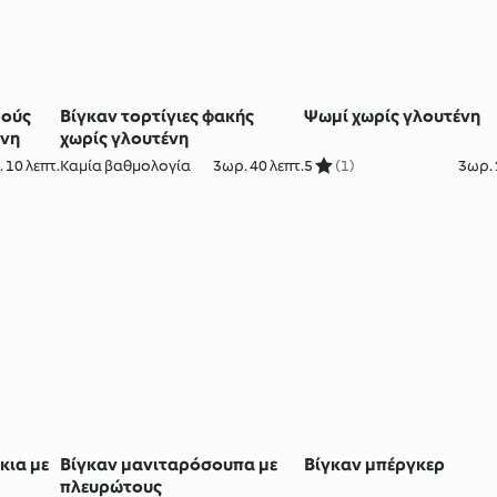
ρούς
Βίγκαν τορτίγιες φακής
Ψωμί χωρίς γλουτένη
ένη
χωρίς γλουτένη
 10 λεπτ.
Καμία βαθμολογία
3ωρ. 40 λεπτ.
5
(1)
3ωρ. 
κια με
Βίγκαν μανιταρόσουπα με
Βίγκαν μπέργκερ
πλευρώτους