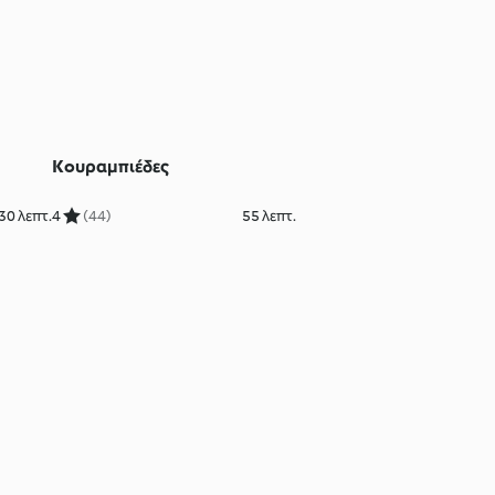
Κουραμπιέδες
30 λεπτ.
4
(44)
55 λεπτ.