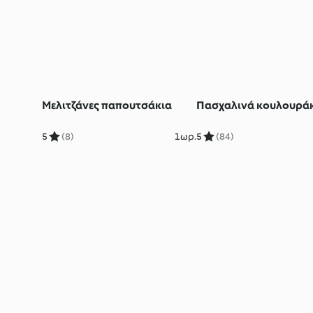
Μελιτζάνες παπουτσάκια
Πασχαλινά κουλουρά
5
(8)
1ωρ.
5
(84)