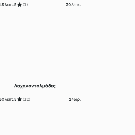
κάσιους
45 λεπτ.
5
(1)
30 λεπτ.
Λαχανοντολμάδες
30 λεπτ.
5
(12)
24ωρ.