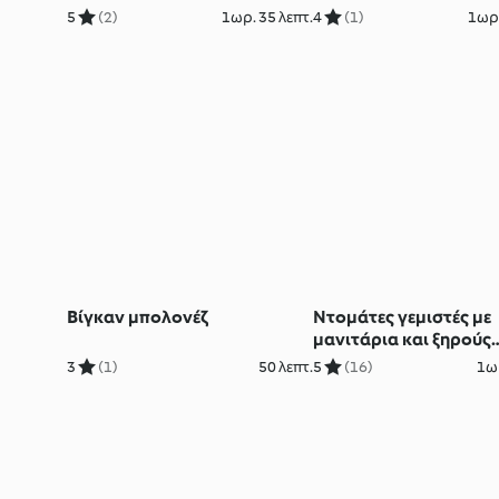
5
(2)
1ωρ. 35 λεπτ.
4
(1)
1ωρ.
Βίγκαν μπολονέζ
Ντομάτες γεμιστές με
μανιτάρια και ξηρούς
καρπούς
3
(1)
50 λεπτ.
5
(16)
1ωρ