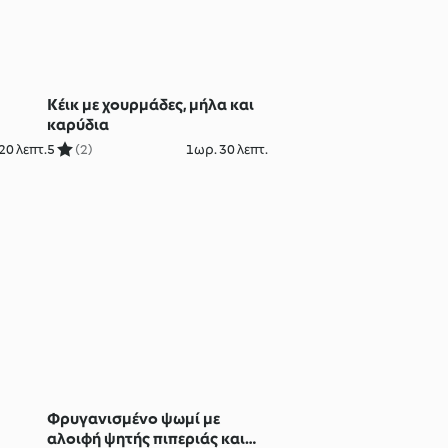
Κέικ με χουρμάδες, μήλα και
καρύδια
20 λεπτ.
5
(2)
1ωρ. 30 λεπτ.
Φρυγανισμένο ψωμί με
αλοιφή ψητής πιπεριάς και