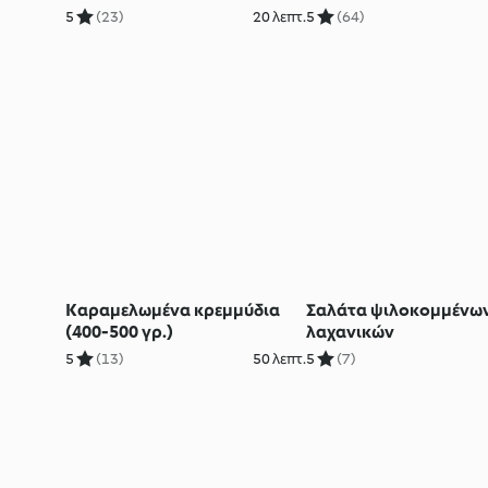
5
(23)
20 λεπτ.
5
(64)
Καραμελωμένα κρεμμύδια
Σαλάτα ψιλοκομμένω
(400-500 γρ.)
λαχανικών
5
(13)
50 λεπτ.
5
(7)