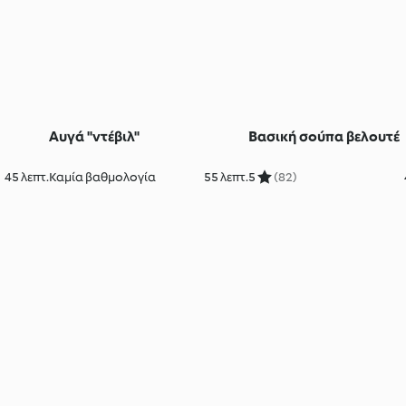
Αυγά "ντέβιλ"
Βασική σούπα βελουτέ
45 λεπτ.
Καμία βαθμολογία
55 λεπτ.
5
(82)