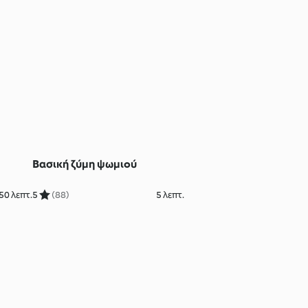
Βασική ζύμη ψωμιού
50 λεπτ.
5
(88)
5 λεπτ.