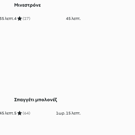
Μινεστρόνε
35 λεπτ.
4
(27)
45 λεπτ.
Σπαγγέτι μπολονέζ
45 λεπτ.
5
(64)
1ωρ. 15 λεπτ.