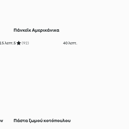
Πάνκεϊκ Αμερικάνικα
15 λεπτ.
5
(92)
40 λεπτ.
ών
Πάστα ζωμού κοτόπουλου