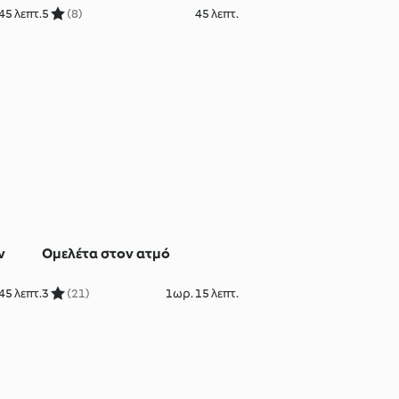
45 λεπτ.
5
(8)
45 λεπτ.
ν
Ομελέτα στον ατμό
45 λεπτ.
3
(21)
1ωρ. 15 λεπτ.