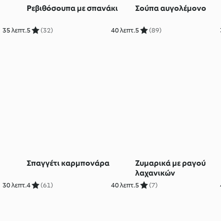
Ρεβιθόσουπα με σπανάκι
Σούπα αυγολέμονο
35 λεπτ.
5
(32)
40 λεπτ.
5
(89)
Σπαγγέτι καρμπονάρα
Ζυμαρικά με ραγού
λαχανικών
30 λεπτ.
4
(61)
40 λεπτ.
5
(7)