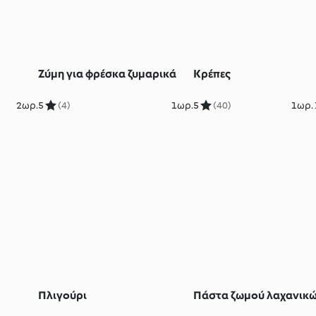
Ζύμη για φρέσκα ζυμαρικά
Κρέπες
2ωρ.
5
(4)
1ωρ.
5
(40)
1ωρ. 
Πλιγούρι
Πάστα ζωμού λαχανικ