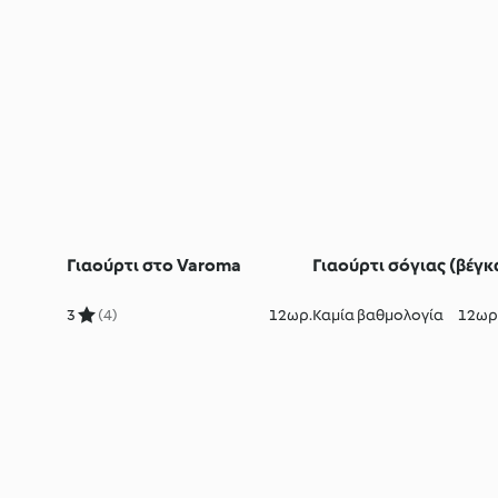
Γιαούρτι στο Varoma
Γιαούρτι σόγιας (βέγκ
3
(4)
12ωρ.
Καμία βαθμολογία
12ωρ.