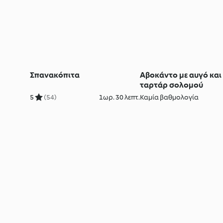
Σπανακόπιτα
Αβοκάντο με αυγό και
ταρτάρ σολομού
5
(54)
1ωρ. 30 λεπτ.
Καμία βαθμολογία