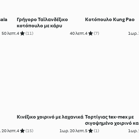
ala
Γρήγορο Ταϊλανδέζικο
Κοτόπουλο Kung Pao
κοτόπουλο με κάρυ
50 λεπτ.
4
(11)
40 λεπτ.
4
(7)
1ωρ. 
Κινέζικο χοιρινό με λαχανικά
Τορτίγιας tex-mex με
σιγοψημένο χοιρινό κα
μαύρα φασόλια
 20 λεπτ.
4
(15)
1ωρ. 20 λεπτ.
5
(1)
1ωρ. 