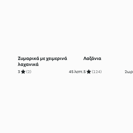
Ζυμαρικά με χειμερινά
Λαζάνια
λαχανικά
3
(2)
45 λεπτ.
5
(124)
2ωρ.