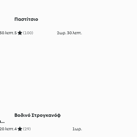
Παστίτσιο
30 λεπτ.
5
(100)
2ωρ. 30 λεπτ.
Βοδινό Στρογκανόφ
ι
20 λεπτ.
4
(29)
1ωρ.