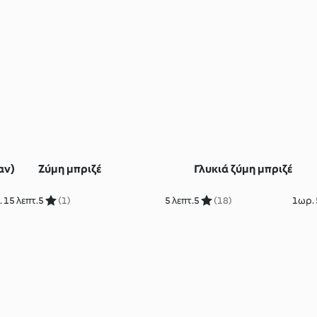
αν)
Ζύμη μπριζέ
Γλυκιά ζύμη μπριζέ
 15 λεπτ.
5
(1)
5 λεπτ.
5
(18)
1ωρ. 