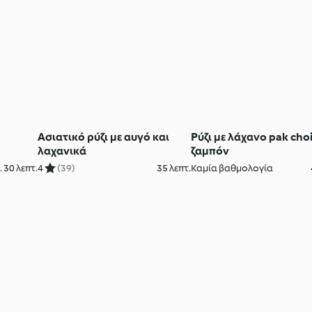
Ασιατικό ρύζι με αυγό και
Ρύζι με λάχανο pak choi
λαχανικά
ζαμπόν
 30 λεπτ.
4
(39)
35 λεπτ.
Καμία βαθμολογία