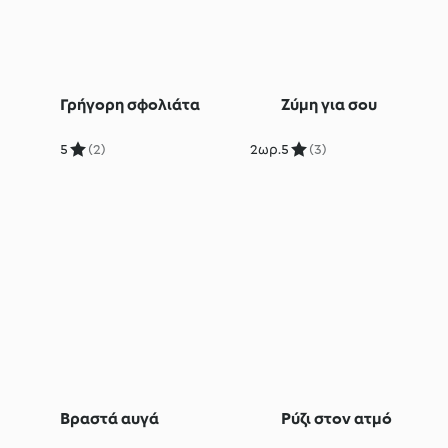
Γρήγορη σφολιάτα
Ζύμη για σου
5
(2)
2ωρ.
5
(3)
Βραστά αυγά
Ρύζι στον ατμό