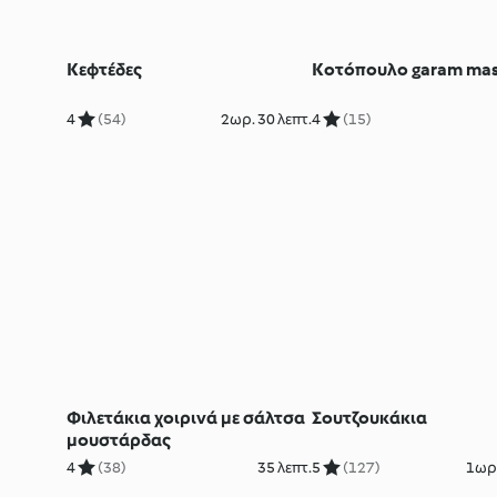
Κεφτέδες
Κοτόπουλο garam mas
4
(54)
2ωρ. 30 λεπτ.
4
(15)
Φιλετάκια χοιρινά με σάλτσα
Σουτζουκάκια
μουστάρδας
4
(38)
35 λεπτ.
5
(127)
1ωρ.