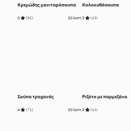
Κρεμώδης μανιταρόσουπα
Κολοκυθόσουπα
5
(85)
20 λεπτ.
3
(43)
Σούπα τραχανάς
Ριζότο με παρμεζάνα
4
(72)
20 λεπτ.
5
(65)