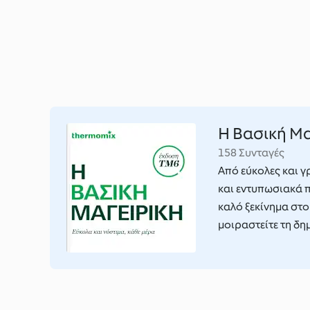
H Βασική Μα
158 Συνταγές
Από εύκολες και γ
και εντυπωσιακά π
καλό ξεκίνημα στο
μοιραστείτε τη δη